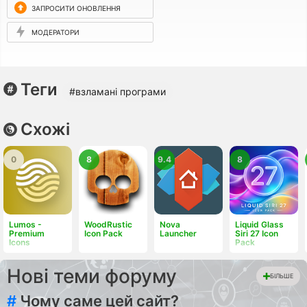
ЗАПРОСИТИ ОНОВЛЕННЯ
МОДЕРАТОРИ
Теги
#взламані програми
Схожі
0
8
9.4
8
Lumos -
WoodRustic
Nova
Liquid Glass
Premium
Icon Pack
Launcher
Siri 27 Icon
Icons
Pack
Нові теми форуму
БІЛЬШЕ
#
Чому саме цей сайт?