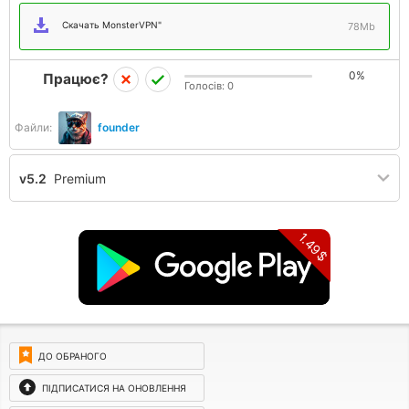
Скачать MonsterVPN"
78Mb
0%
Працює?
Голосів:
0
Файли:
founder
v5.2
Premium
1.49$
ДО ОБРАНОГО
ПІДПИСАТИСЯ НА ОНОВЛЕННЯ