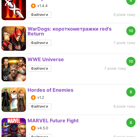
8
v1.4.4
Файтинги
6 років тому
WarDogs: короткометражки red's
10
Return
Файтинги
7 років тому
WWE Universe
10
Файтинги
7 років тому
Hordes of Enemies
8
v1.2
Файтинги
8 років тому
MARVEL Future Fight
8
v4.5.0
Файтинги
8 років тому