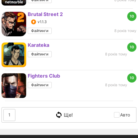
Brutal Street 2
10
v1.1.3
Файтинги
8 років тому
Karateka
10
Файтинги
8 років тому
Fighters Club
10
Файтинги
8 років тому
Ще!
1
Авто