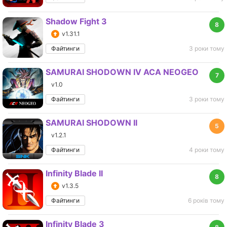
Shadow Fight 3
8
v1.31.1
Файтинги
3 роки тому
SAMURAI SHODOWN IV ACA NEOGEO
7
v1.0
Файтинги
3 роки тому
SAMURAI SHODOWN II
5
v1.2.1
Файтинги
4 роки тому
Infinity Blade II
8
v1.3.5
Файтинги
6 років тому
Infinity Blade 3