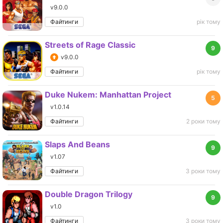
v9.0.0
Файтинги
рік тому
Streets of Rage Classic
9
v9.0.0
Файтинги
рік тому
Duke Nukem: Manhattan Project
5
v1.0.14
Файтинги
2 роки тому
Slaps And Beans
9
v1.07
Файтинги
3 роки тому
Double Dragon Trilogy
9
v1.0
Файтинги
3 роки тому