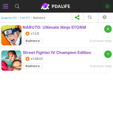
Додатки iOS
Ігри iOS
Файтинги
NARUTO: Ultimate Ninja STORM
9
v1.2.8
Файтинги
8 місяців тому
Street Fighter IV Champion Edition
7
v1.08.02
Файтинги
8 місяців тому