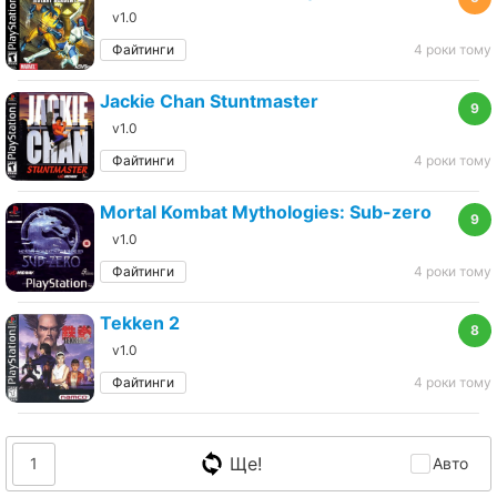
v1.0
Файтинги
4 роки тому
Jackie Chan Stuntmaster
9
v1.0
Файтинги
4 роки тому
Mortal Kombat Mythologies: Sub-zero
9
v1.0
Файтинги
4 роки тому
Tekken 2
8
v1.0
Файтинги
4 роки тому
Ще!
1
Авто