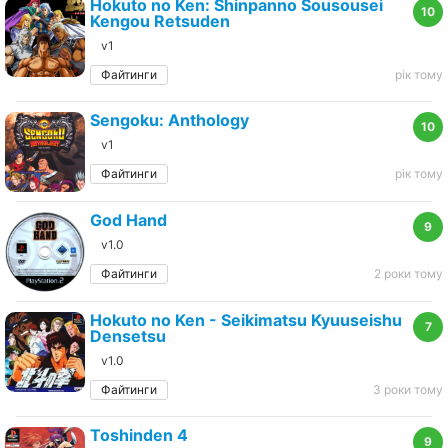
Hokuto no Ken: Shinpanno Sousousei
10
Kengou Retsuden
v1
Файтинги
рік тому
Sengoku: Anthology
10
v1
Файтинги
рік тому
God Hand
9
v1.0
Файтинги
2 роки тому
Hokuto no Ken - Seikimatsu Kyuuseishu
7
Densetsu
v1.0
Файтинги
3 роки тому
Toshinden 4
9