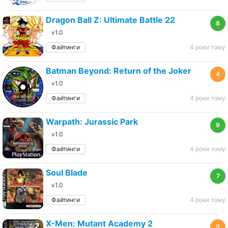
Dragon Ball Z: Ultimate Battle 22
8
v1.0
Файтинги
4 роки тому
Batman Beyond: Return of the Joker
4
v1.0
Файтинги
4 роки тому
Warpath: Jurassic Park
9
v1.0
Файтинги
4 роки тому
Soul Blade
7
v1.0
Файтинги
4 роки тому
X-Men: Mutant Academy 2
5