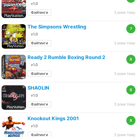
v1.0
Файтинги
3 роки тому
The Simpsons Wrestling
7
v1.0
Файтинги
3 роки тому
Ready 2 Rumble Boxing Round 2
8
v1.0
Файтинги
3 роки тому
SHAOLIN
8
v1.0
Файтинги
3 роки тому
Knockout Kings 2001
8
v1.0
Файтинги
3 роки тому