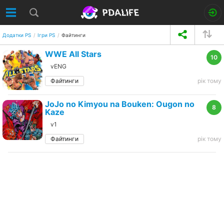
Додатки PS
Ігри PS
Файтинги
WWE All Stars
10
vENG
Файтинги
рік тому
JoJo no Kimyou na Bouken: Ougon no
8
Kaze
v1
Файтинги
рік тому