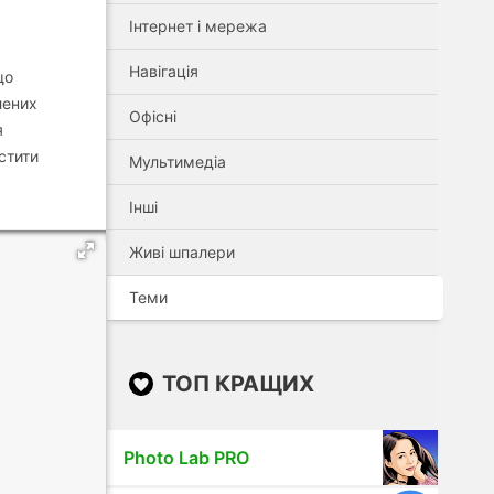
Інтернет і мережа
Навігація
що
лених
Офісні
я
стити
Мультимедіа
Інші
Живі шпалери
Теми
ТОП КРАЩИХ
Photo Lab PRO