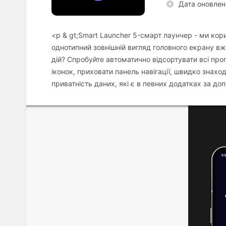
Дата оновлен
<p & gt;Smart Launcher 5-смарт лаунчер - ми к
однотипний зовнішній вигляд головного екрану в
дій? Спробуйте автоматично відсортувати всі про
іконок, приховати панель навігації, швидко знахо
приватність даних, які є в певних додатках за до