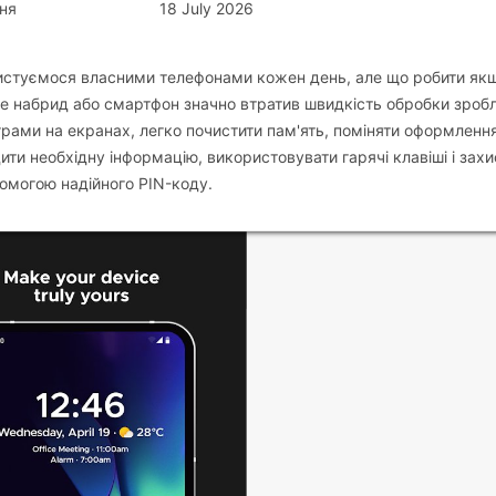
ня
18 July 2026
ористуємося власними телефонами кожен день, але що робити як
же набрид або смартфон значно втратив швидкість обробки зроб
грами на екранах, легко почистити пам'ять, поміняти оформленн
дити необхідну інформацію, використовувати гарячі клавіші і захи
помогою надійного PIN-коду.