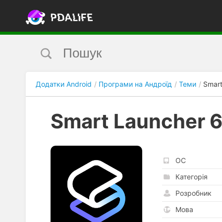
Додатки Android
Програми на Андроїд
Теми
Smart
Smart Launcher 6
ОС
Категорія
Розробник
Мова