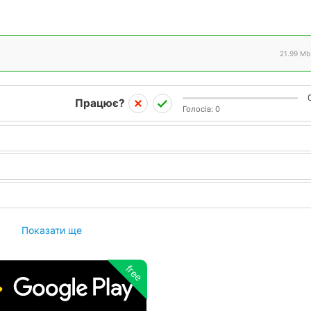
21.99 Mb
Працює?
Голосів:
0
Показати ще
free