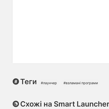
Теги
#лаунчер
#взламані програми
Схожі на Smart Launcher