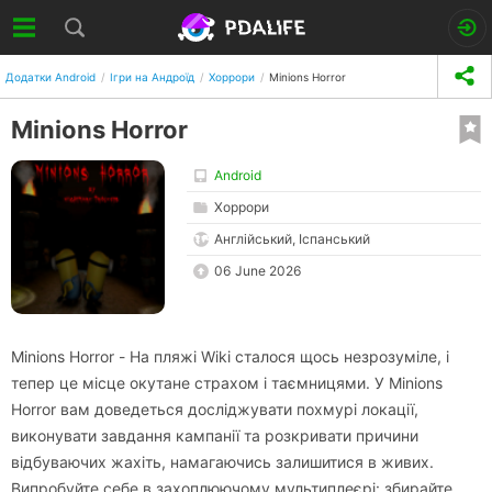
Додатки Android
Ігри на Андроїд
Хоррори
Minions Horror
Minions Horror
Android
Хоррори
Англійський, Іспанський
06 June 2026
Minions Horror - На пляжі Wiki сталося щось незрозуміле, і
тепер це місце окутане страхом і таємницями. У Minions
Horror вам доведеться досліджувати похмурі локації,
виконувати завдання кампанії та розкривати причини
відбуваючих жахіть, намагаючись залишитися в живих.
Випробуйте себе в захоплюючому мультиплеєрі: збирайте