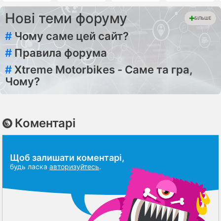
Нові теми форуму
БІЛЬШЕ
#
Чому саме цей сайт?
#
Правила форума
#
Xtreme Motorbikes - Саме та гра,
Чому?
Коментарі
Щоб залишати коментарі,
будь ласка
авторизуйтесь
.