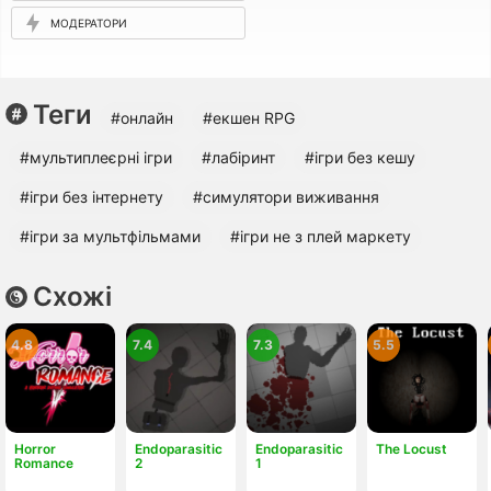
МОДЕРАТОРИ
Теги
#онлайн
#екшен RPG
#мультиплеєрні ігри
#лабіринт
#ігри без кешу
#ігри без інтернету
#симулятори виживання
#ігри за мультфільмами
#ігри не з плей маркету
Схожі
4.8
7.4
7.3
5.5
Horror
Endoparasitic
Endoparasitic
The Locust
Romance
2
1