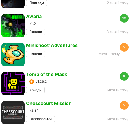
Пригоди
2 тижні тому
Awaria
10
v1.0
Екшени
3 тижні тому
Minishoot' Adventures
5
Екшени
місяць тому
Tomb of the Mask
8
v1.25.2
Аркади
місяць тому
Chesscourt Mission
5
v2.3.1
Головоломки
місяць тому