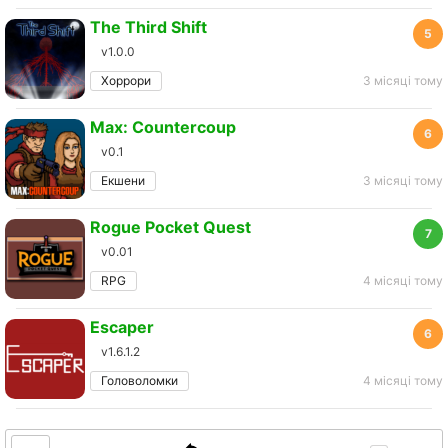
The Third Shift
5
v1.0.0
Хоррори
3 місяці тому
Max: Countercoup
6
v0.1
Екшени
3 місяці тому
Rogue Pocket Quest
7
v0.01
RPG
4 місяці тому
Escaper
6
v1.6.1.2
Головоломки
4 місяці тому