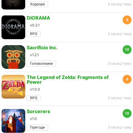
Хоррори
3 місяці тому
DIORAMA
4
v0.2.1
RPG
3 місяці тому
Sacrificio Inc.
10
v1.2.1
Головоломки
3 місяці тому
The Legend of Zelda: Fragments of
4
Power
v1.0.0
RPG
3 місяці тому
Sorcerers
10
v1.0
Пригоди
3 місяці тому