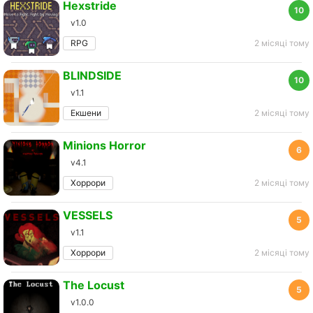
Hexstride
10
v1.0
RPG
2 місяці тому
BLINDSIDE
10
v1.1
Екшени
2 місяці тому
Minions Horror
6
v4.1
Хоррори
2 місяці тому
VESSELS
5
v1.1
Хоррори
2 місяці тому
The Locust
5
v1.0.0