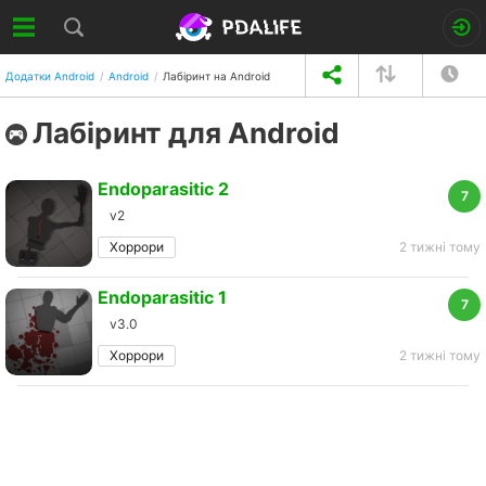
Додатки Android
Android
Лабіринт на Android
Лабіринт для Android
Endoparasitic 2
7
v2
Хоррори
2 тижні тому
Endoparasitic 1
7
v3.0
Хоррори
2 тижні тому