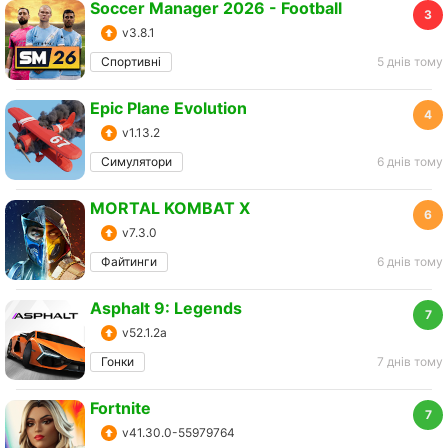
Soccer Manager 2026 - Football
3
v3.8.1
Спортивні
5 днів тому
Epic Plane Evolution
4
v1.13.2
Симулятори
6 днів тому
MORTAL KOMBAT X
6
v7.3.0
Файтинги
6 днів тому
Asphalt 9: Legends
7
v52.1.2a
Гонки
7 днів тому
Fortnite
7
v41.30.0-55979764