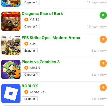
Стратегії
19 годин тому
Dragons: Rise of Berk
8
v1.111.6
Стратегії
19 годин тому
FPS Strike Ops : Modern Arena
5
v1.9.1
Екшени
3 дня тому
Plants vs Zombies 3
5
v30.3.9
Стратегії
3 дня тому
ROBLOX
6
v2.732.1043
Екшени
4 дня тому