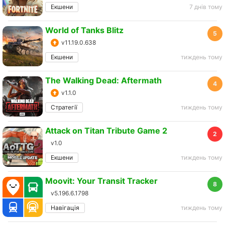
Екшени
7 днів тому
World of Tanks Blitz
5
v11.19.0.638
Екшени
тиждень тому
The Walking Dead: Aftermath
4
v1.1.0
Стратегії
тиждень тому
Attack on Titan Tribute Game 2
2
v1.0
Екшени
тиждень тому
Moovit: Your Transit Tracker
8
v5.196.6.1798
Навігація
тиждень тому