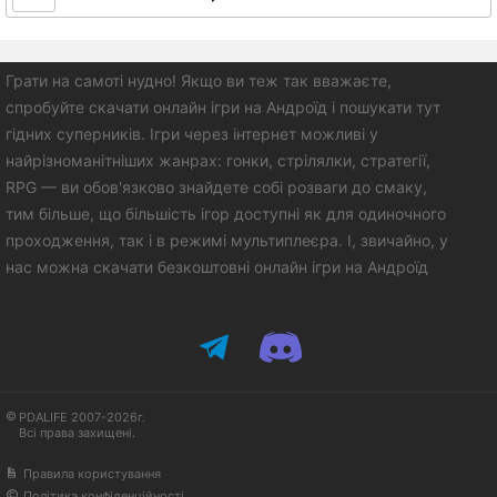
Грати на самоті нудно! Якщо ви теж так вважаєте,
спробуйте скачати онлайн ігри на Андроїд і пошукати тут
гідних суперників. Ігри через інтернет можливі у
найрізноманітніших жанрах: гонки, стрілялки, стратегії,
RPG — ви обов'язково знайдете собі розваги до смаку,
тим більше, що більшість ігор доступні як для одиночного
проходження, так і в режимі мультиплеєра. І, звичайно, у
нас можна скачати безкоштовні онлайн ігри на Андроїд
PDALIFE 2007-2026г.
Всі права захищені.
Правила користування
Політика конфіденційності