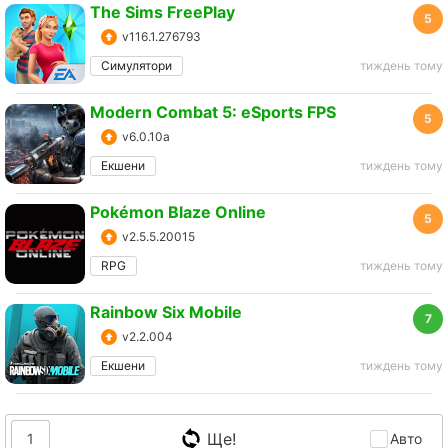
The Sims FreePlay
5
v116.1.276793
Симулятори
тиждень тому
Modern Combat 5: eSports FPS
5
v6.0.10a
Екшени
тиждень тому
Pokémon Blaze Online
5
v2.5.5.20015
RPG
тиждень тому
Rainbow Six Mobile
7
v2.2.004
Екшени
тиждень тому
Ще!
1
Авто