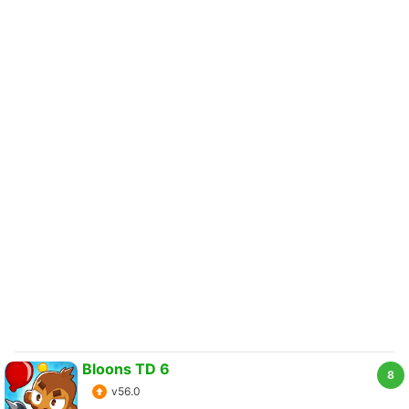
Bloons TD 6
8
v56.0