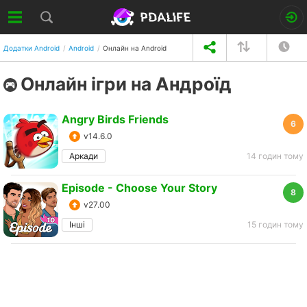
Додатки Android
Android
Онлайн на Android
Онлайн ігри на Андроїд
Angry Birds Friends
6
v14.6.0
Аркади
14 годин тому
Episode - Choose Your Story
8
v27.00
Інші
15 годин тому