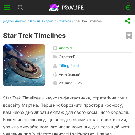
Додатки Android
Ігри на Андроїд
Стратегії
Star Trek Timelines
Star Trek Timelines
Android
Стратегії
Tilting Point
Англійський
28 June 2025
Star Trek Timelines – науково-фантастична, стратегічна гра з
всесвіту Мартіна. Перш ніж борознити простори космосу,
вам необхідно зібрати екіпаж для свого космічного корабля.
Кожен член екіпажу, що володіє своїми характеристиками,
уважно вивчайте кожного члена команди, для того щоб мати
уявлення про їх підготовленості і здібностях. Вперед