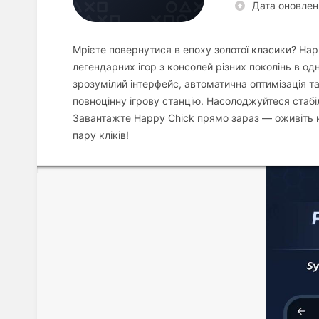
Дата оновлен
Мрієте повернутися в епоху золотої класики? Happ
легендарних ігор з консолей різних поколінь в одн
зрозумілий інтерфейс, автоматична оптимізація 
повноцінну ігрову станцію. Насолоджуйтеся ста
Завантажте Happy Chick прямо зараз — оживіть на
пару кліків!