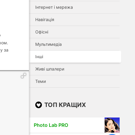
Інтернет і мережа
Навігація
Офісні
у
ром.
Мультимедіа
у за
Інші
Живі шпалери
Теми
ТОП КРАЩИХ
Photo Lab PRO