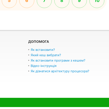
5
6
7
8
9
10
ДОПОМОГА
Як встановити?
Який кеш вибрати?
Як встановити програми з кешем?
Відео-інструкція
Як дізнатися архітектуру процесора?