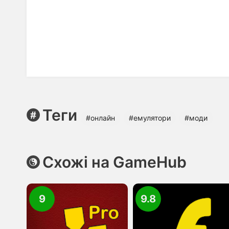
Теги
#онлайн
#емулятори
#моди
Схожі на GameHub
9
9.8