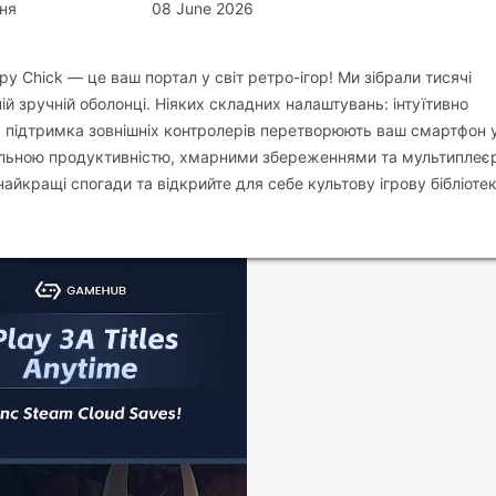
ня
08 June 2026
y Chick — це ваш портал у світ ретро-ігор! Ми зібрали тисячі
ій зручній оболонці. Ніяких складних налаштувань: інтуїтивно
та підтримка зовнішніх контролерів перетворюють ваш смартфон 
більною продуктивністю, хмарними збереженнями та мультиплеє
йкращі спогади та відкрийте для себе культову ігрову бібліотек