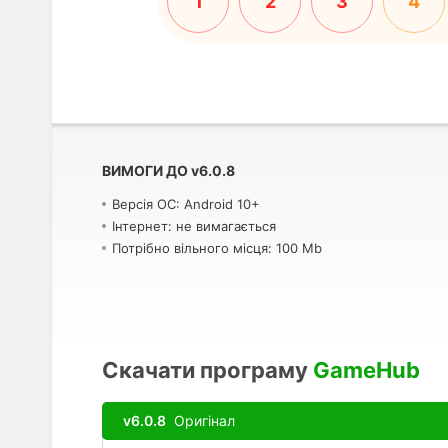
1
2
3
4
ВИМОГИ ДО
v
6.0.8
Версія ОС: Android 10+
Інтернет: не вимагається
Потрібно вільного місця: 100 Mb
Скачати програму
GameHub
v6.0.8
Оригінал