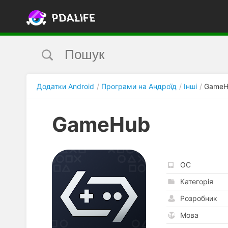
Додатки Android
Програми на Андроїд
Інші
GameH
GameHub
ОС
Категорія
Розробник
Мова