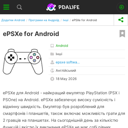
Додатки Android
Програми на Андроїд
Інші
ePSXe for Android
ePSXe for Android
Android
Інші
epsxe softwa...
Англійський
18 May 2026
ePSXe для Android - найкращий емулятор PlayStation (PSX і
PSOne) на Android. ePSXe забезпечує високу сумісність і
відмінну швидкість. Емулятор був розроблений для
смартфонів і планшетів, також включає можливість грати для
2 гравців на планшетах. На сьогоднішній день за кількістю
функцій і якістю їх виконання ePSXe не має собі рівних.