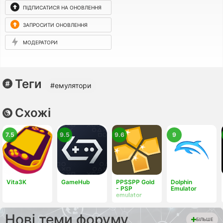
ПІДПИСАТИСЯ НА ОНОВЛЕННЯ
ЗАПРОСИТИ ОНОВЛЕННЯ
МОДЕРАТОРИ
Теги
#емулятори
Схожі
7.5
9.5
9.6
9
Vita3K
GameHub
PPSSPP Gold
Dolphin
- PSP
Emulator
emulator
Нові теми форуму
БІЛЬШЕ