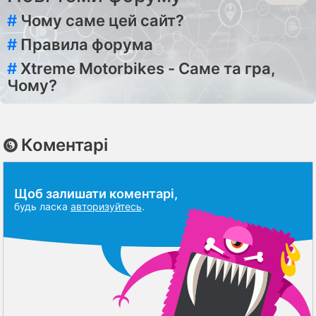
#
Чому саме цей сайт?
#
Правила форума
#
Xtreme Motorbikes - Саме та гра,
Чому?
Коментарі
Щоб залишати коментарі,
будь ласка
авторизуйтесь
.