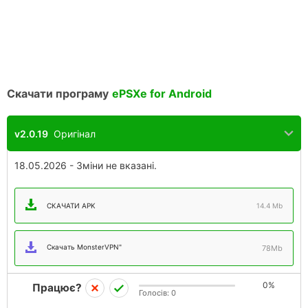
Скачати програму
ePSXe for Android
v2.0.19
Оригінал
18.05.2026 - Зміни не вказані.
СКАЧАТИ APK
14.4 Mb
Скачать MonsterVPN"
78Mb
0%
Працює?
Голосів:
0