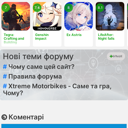
7
7.4
8
8.1
Tegra:
Genshin
Ex Astris
LifeAfter:
Crafting and
Impact
Night falls
Building
Нові теми форуму
БІЛЬШЕ
#
Чому саме цей сайт?
#
Правила форума
#
Xtreme Motorbikes - Саме та гра,
Чому?
Коментарі