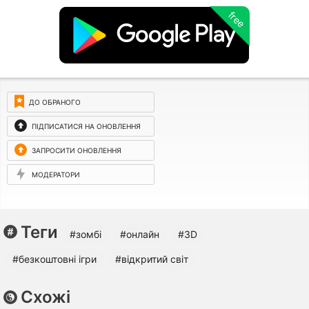
free
ДО ОБРАНОГО
ПІДПИСАТИСЯ НА ОНОВЛЕННЯ
ЗАПРОСИТИ ОНОВЛЕННЯ
МОДЕРАТОРИ
Теги
#зомбі
#онлайн
#3D
#безкоштовні ігри
#відкритий світ
Схожі