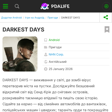
Додатки Android
Ігри на Андроїд
Пригоди
DARKEST DAYS
DARKEST DAYS
Android
Пригоди
NHN Corp.
Англійський
25 January 2026
DARKEST DAYS — виживання у світі, де зомбі-вірус
перетворив міста на пустки. Досліджуйте безшовний
відкритий світ від Сенд-Крік до снігових островів,
розкривайте таємницю епідемії та пишіть свою історію.
Сідайте за кермо — від сімейних автомобілів до вантажівок,
поліцейських машин і швидких; тараніть орди та покращуйте