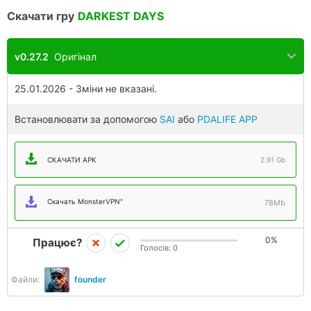
Скачати гру
DARKEST DAYS
v0.27.2
Оригінал
25.01.2026 - Зміни не вказані.
Встановлювати за допомогою
SAI
або
PDALIFE APP
СКАЧАТИ APK
2.91 Gb
Скачать MonsterVPN"
78Mb
0%
Працює?
Голосів:
0
Файли:
founder