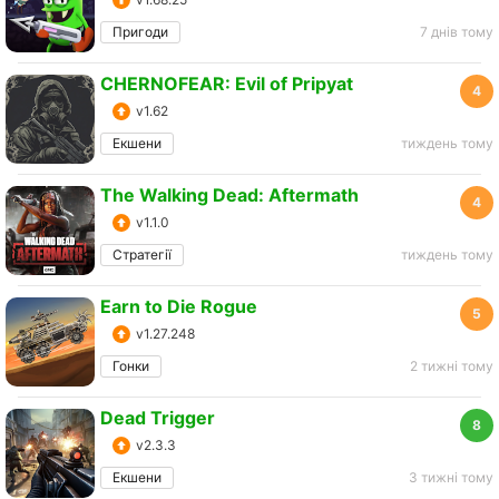
Пригоди
7 днів тому
CHERNOFEAR: Evil of Pripyat
4
v1.62
Екшени
тиждень тому
The Walking Dead: Aftermath
4
v1.1.0
Стратегії
тиждень тому
Earn to Die Rogue
5
v1.27.248
Гонки
2 тижні тому
Dead Trigger
8
v2.3.3
Екшени
3 тижні тому