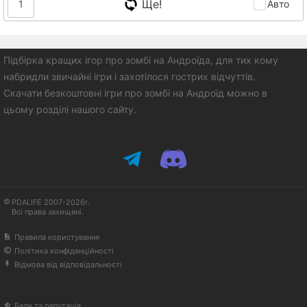
Ще!
1
Авто
Підбірка кращих ігор про зомбі на Андроїда, для тих кому
набридли звичайні ігри і захотілося гострих відчуттів.
Скачати безкоштовні ігри про зомбі на Андроїд можно в
цьому розділі нашого сайту.
PDALIFE 2007-2026г.
Всі права захищені.
Правила користування
Політика конфіденційності
Відмова від відповідальності
Бали та репутація