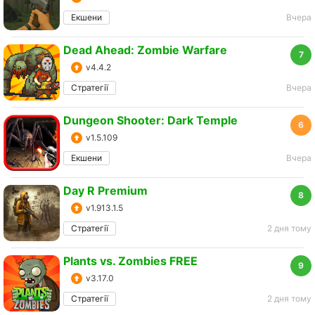
Екшени
Вчера
Dead Ahead: Zombie Warfare
7
v4.4.2
Стратегії
Вчера
Dungeon Shooter: Dark Temple
6
v1.5.109
Екшени
Вчера
Day R Premium
8
v1.913.1.5
Стратегії
2 дня тому
Plants vs. Zombies FREE
9
v3.17.0
Стратегії
2 дня тому