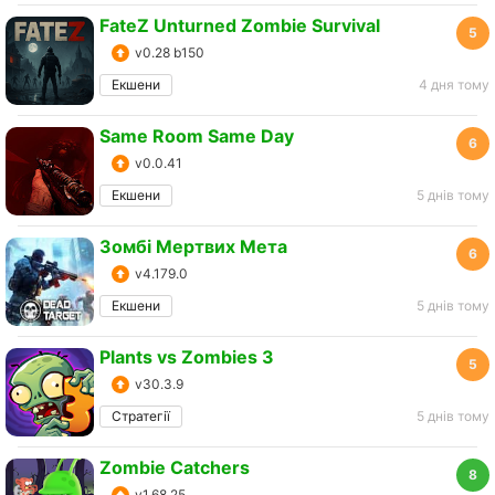
FateZ Unturned Zombie Survival
5
v0.28 b150
Екшени
4 дня тому
Same Room Same Day
6
v0.0.41
Екшени
5 днів тому
Зомбі Mертвих Mета
6
v4.179.0
Екшени
5 днів тому
Plants vs Zombies 3
5
v30.3.9
Стратегії
5 днів тому
Zombie Catchers
8
v1.68.25