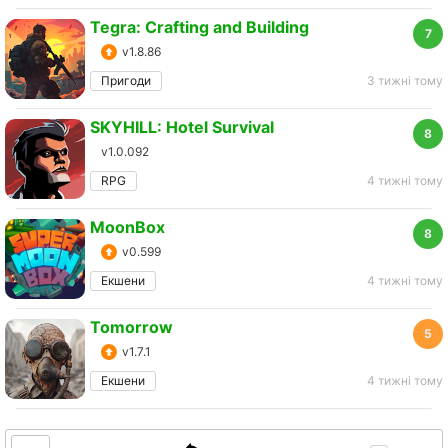
Tegra: Crafting and Building
7
v1.8.86
Пригоди
3 тижні тому
SKYHILL: Hotel Survival
8
v1.0.092
RPG
4 тижні тому
MoonBox
8
v0.599
Екшени
4 тижні тому
Tomorrow
5
v1.7.1
Екшени
4 тижні тому