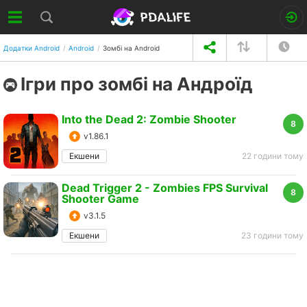
Додатки Android
Android
Зомбі на Android
Ігри про зомбі на Андроїд
Into the Dead 2: Zombie Shooter
8
v1.86.1
Екшени
22 години тому
Dead Trigger 2 - Zombies FPS Survival
8
Shooter Game
v3.1.5
Екшени
23 години тому