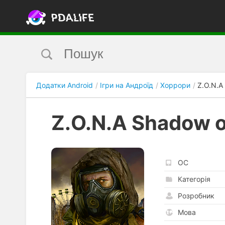
Додатки Android
Ігри на Андроїд
Хоррори
Z.O.N.A
Z.O.N.A Shadow o
ОС
Категорія
Розробник
Мова