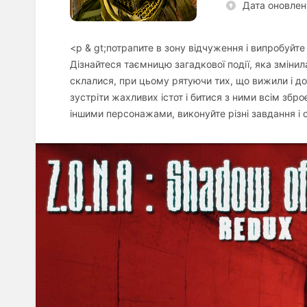
Дата оновлен
<p & gt;потрапите в зону відчуження і випробуйт
Дізнайтеся таємницю загадкової події, яка змінил
склалися, при цьому рятуючи тих, що вижили і до
зустріти жахливих істот і битися з ними всім збр
іншими персонажами, виконуйте різні завдання і с