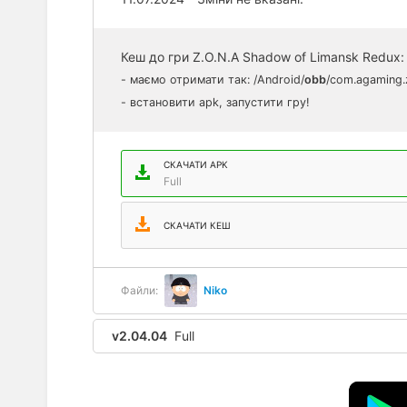
Кеш до гри Z.O.N.A Shadow of Limansk Redux: 
- маємо отримати так: /Android/
obb
/com.agaming.
- встановити apk, запустити гру!
СКАЧАТИ APK
Full
СКАЧАТИ КЕШ
Файли:
Niko
v2.04.04
Full