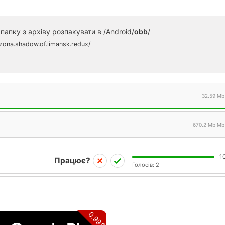
папку з архіву розпакувати в /Android/
obb
/
zona.shadow.of.limansk.redux/
32.59 Mb
670.2 Mb Mb
1
Працює?
Голосів:
2
0.99$