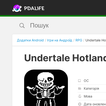
Додатки Android
Ігри на Андроїд
RPG
Undertale Ho
Undertale Hotlan
ОС
Категорія
Мова
Дата оновлен