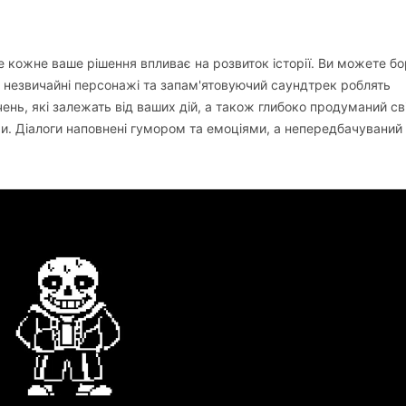
 де кожне ваше рішення впливає на розвиток історії. Ви можете б
а незвичайні персонажі та запам'ятовуючий саундтрек роблять
нь, які залежать від ваших дій, а також глибоко продуманий сві
и. Діалоги наповнені гумором та емоціями, а непередбачувани