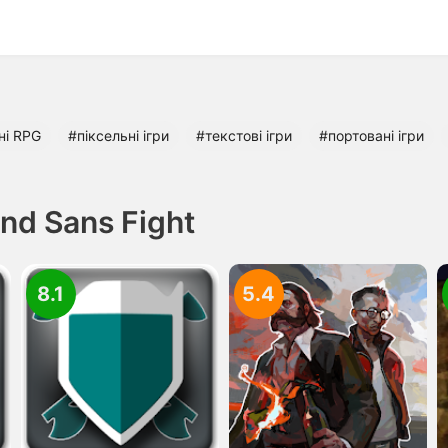
ні RPG
#піксельні ігри
#текстові ігри
#портовані ігри
nd Sans Fight
8.1
5.4