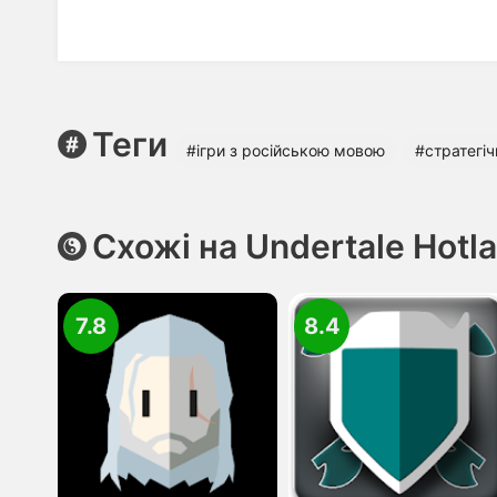
Теги
#ігри з російською мовою
#стратегіч
Схожі на Undertale Hotla
7.8
8.4