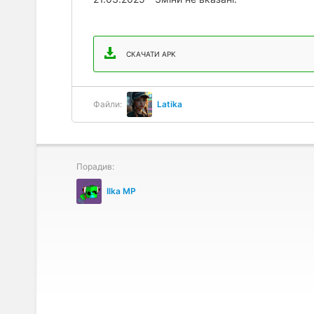
СКАЧАТИ APK
Файли:
Latika
Порадив:
Ilka MP