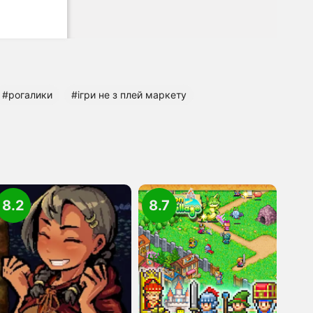
#рогалики
#ігри не з плей маркету
8.2
8.7