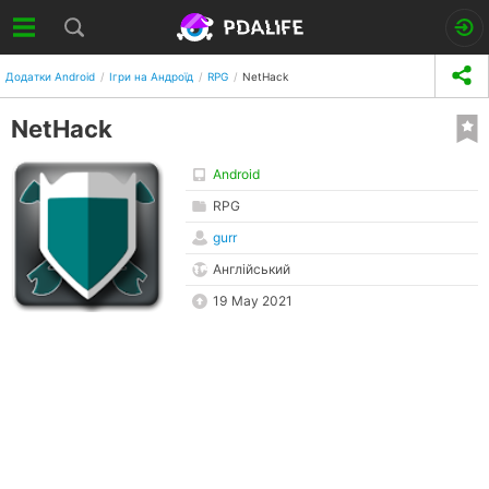
Додатки Android
Ігри на Андроїд
RPG
NetHack
NetHack
Android
RPG
gurr
Англійський
19 May 2021