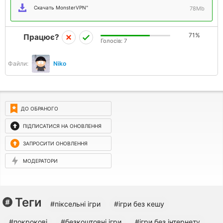
Скачать MonsterVPN"
78Mb
71%
Працює?
Голосів:
7
Файли:
Niko
ДО ОБРАНОГО
ПІДПИСАТИСЯ НА ОНОВЛЕННЯ
ЗАПРОСИТИ ОНОВЛЕННЯ
МОДЕРАТОРИ
Теги
#піксельні ігри
#ігри без кешу
#покрокові
#безкоштовні ігри
#ігри без інтернету