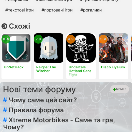
#текстові ігри
#портовані ігри
#рогалики
Схожі
8.4
7.8
4.9
5.4
UnNetHack
Reigns: The
Undertale
Disco Elysium
Witcher
Hotland Sans
Fight
Нові теми форуму
БІЛЬШЕ
#
Чому саме цей сайт?
#
Правила форума
#
Xtreme Motorbikes - Саме та гра,
Чому?