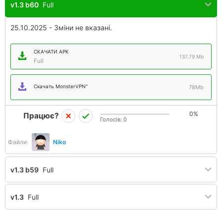
v1.3 b60
Full
25.10.2025 - Зміни не вказані.
СКАЧАТИ APK
137.79 Mb
Full
Скачать MonsterVPN"
78Mb
0%
Працює?
Голосів:
0
Файли:
Niko
v1.3 b59
Full
v1.3
Full