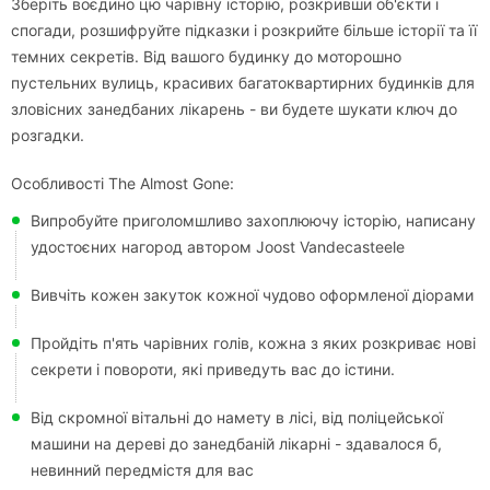
Зберіть воєдино цю чарівну історію, розкривши об'єкти і
спогади, розшифруйте підказки і розкрийте більше історії та її
темних секретів. Від вашого будинку до моторошно
пустельних вулиць, красивих багатоквартирних будинків для
зловісних занедбаних лікарень - ви будете шукати ключ до
розгадки.
Особливості The Almost Gone:
Випробуйте приголомшливо захоплюючу історію, написану
удостоєних нагород автором Joost Vandecasteele
Вивчіть кожен закуток кожної чудово оформленої діорами
Пройдіть п'ять чарівних голів, кожна з яких розкриває нові
секрети і повороти, які приведуть вас до істини.
Від скромної вітальні до намету в лісі, від поліцейської
машини на дереві до занедбаній лікарні - здавалося б,
невинний передмістя для вас