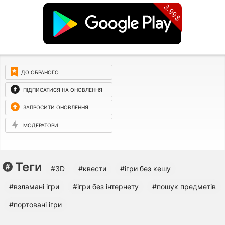
3.99$
ДО ОБРАНОГО
ПІДПИСАТИСЯ НА ОНОВЛЕННЯ
ЗАПРОСИТИ ОНОВЛЕННЯ
МОДЕРАТОРИ
Теги
#3D
#квести
#ігри без кешу
#взламані ігри
#ігри без інтернету
#пошук предметів
#портовані ігри