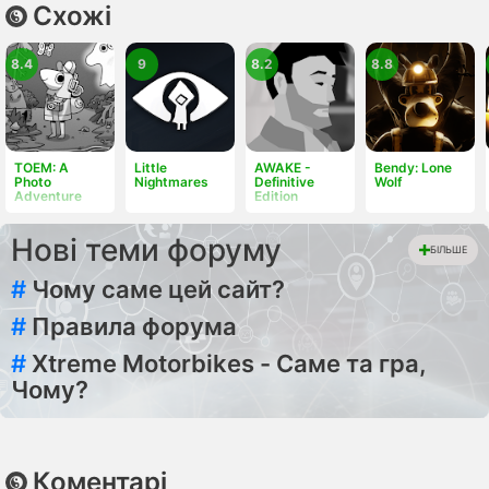
Схожі
8.4
9
8.2
8.8
TOEM: A
Little
AWAKE -
Bendy: Lone
Photo
Nightmares
Definitive
Wolf
Adventure
Edition
Нові теми форуму
БІЛЬШЕ
#
Чому саме цей сайт?
#
Правила форума
#
Xtreme Motorbikes - Саме та гра,
Чому?
Коментарі