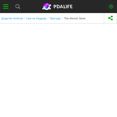
Додатки Android
Ігри на Андроїд
Пригоди
The Almost Gone