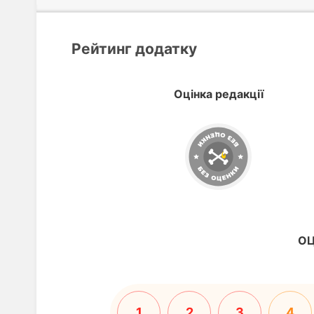
Рейтинг додатку
Оцінка редакції
ОЦ
1
2
3
4