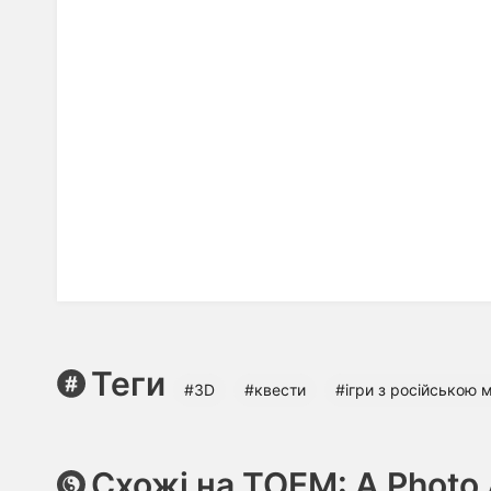
Теги
#3D
#квести
#ігри з російською 
Схожі на TOEM: A Photo