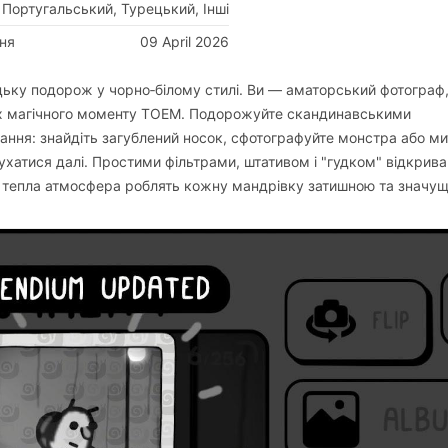
Португальський, Турецький, Інші
ня
09 April 2026
цьку подорож у чорно‑білому стилі. Ви — аматорський фотограф
ках магічного моменту TOEM. Подорожуйте скандинавськими
ання: знайдіть загублений носок, сфотографуйте монстра або ми
рухатися далі. Простими фільтрами, штативом і "гудком" відкрива
и і тепла атмосфера роблять кожну мандрівку затишною та значу