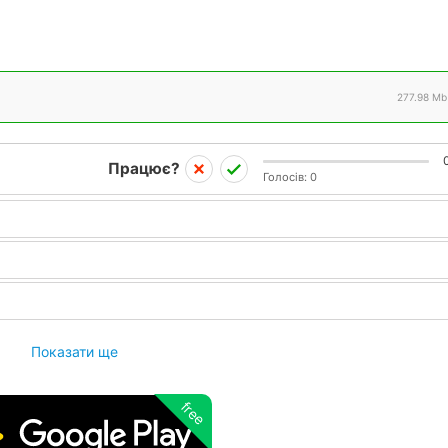
277.98 Mb
Працює?
Голосів:
0
Показати ще
free