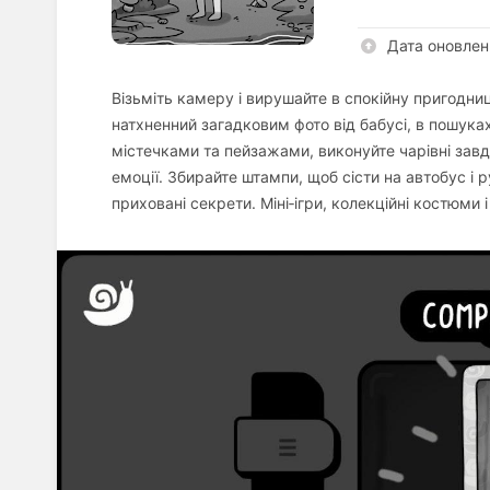
Дата оновлен
Візьміть камеру і вирушайте в спокійну пригодни
натхненний загадковим фото від бабусі, в пошу
містечками та пейзажами, виконуйте чарівні завд
емоції. Збирайте штампи, щоб сісти на автобус і 
приховані секрети. Міні‑ігри, колекційні костюм