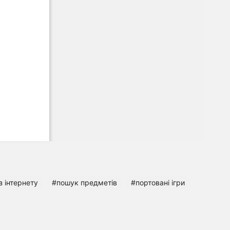
з інтернету
#пошук предметів
#портовані ігри