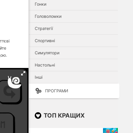
Гонки
Головоломки
,
Стратегії
Спортивні
ттєві
йте
Симулятори
щою.
Настольні
Інші
ПРОГРАМИ
ТОП КРАЩИХ