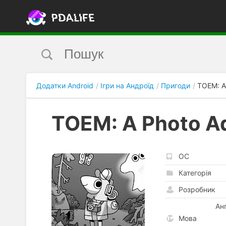
Додатки Android
Ігри на Андроїд
Пригоди
TOEM: A
TOEM: A Photo A
ОС
Категорія
Розробник
Ан
Мова