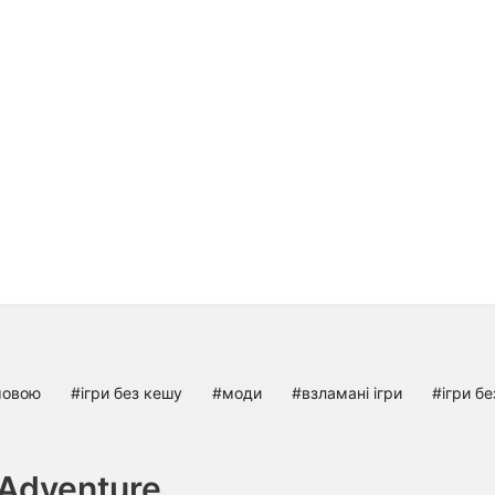
мовою
#ігри без кешу
#моди
#взламані ігри
#ігри бе
 Adventure