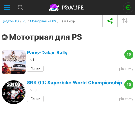
Додатки PS
PS
Мототриал на PS
Ваш вибір
Мототриал для PS
Paris-Dakar Rally
10
v1
Гонки
рік тому
SBK 09: Superbike World Championship
10
vFull
Гонки
рік тому