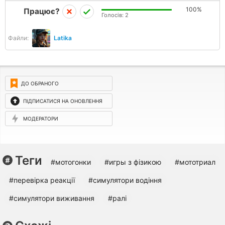
100%
Працює?
Голосів:
2
Файли:
Latika
ДО ОБРАНОГО
ПІДПИСАТИСЯ НА ОНОВЛЕННЯ
МОДЕРАТОРИ
Теги
#мотогонки
#игры з фізикою
#мототриал
#перевірка реакції
#симулятори водіння
#симулятори виживання
#ралі