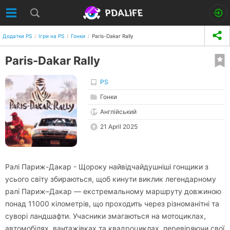
Додатки PS
Ігри на PS
Гонки
Paris-Dakar Rally
Paris-Dakar Rally
PS
Гонки
Англійський
21 April 2025
Ралі Париж-Дакар - Щороку найвідчайдушніші гонщики з
усього світу збираються, щоб кинути виклик легендарному
ралі Париж–Дакар — екстремальному маршруту довжиною
понад 11000 кілометрів, що проходить через різноманітні та
суворі ландшафти. Учасники змагаються на мотоциклах,
автомобілях, вантажівках та квадроциклах, перевіряючи свої