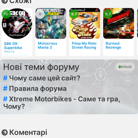
Схожі
10
0
9.7
9.7
Motocross
Pimp My Ride:
Burnout
SBK 09:
Mania 3
Street Racing
Revenge
Superbike
World
Championship
Нові теми форуму
БІЛЬШЕ
#
Чому саме цей сайт?
#
Правила форума
#
Xtreme Motorbikes - Саме та гра,
Чому?
Коментарі