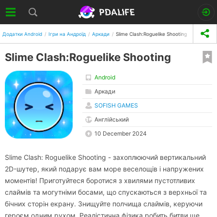
Додатки Android
Ігри на Андроїд
Аркади
Slime Clash:Roguelike Shooting
Slime Clash:Roguelike Shooting
Android
Аркади
SOFISH GAMES
Англійський
10 December 2024
Slime Clash: Roguelike Shooting - захоплюючий вертикальний
2D-шутер, який подарує вам море веселощів і напружених
моментів! Приготуйтеся боротися з хвилями пустотливих
слаймів та могутніми босами, що спускаються з верхньої та
бічних сторін екрану. Знищуйте полчища слаймів, керуючи
героєм одним рухом. Реалістична фізика робить битви ще