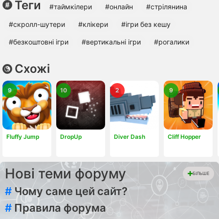
Теги
#таймкілери
#онлайн
#стрілянина
#скролл-шутери
#клікери
#ігри без кешу
#безкоштовні ігри
#вертикальні ігри
#рогалики
Схожі
9
10
2
9
Fluffy Jump
DropUp
Diver Dash
Cliff Hopper
Нові теми форуму
БІЛЬШЕ
#
Чому саме цей сайт?
#
Правила форума