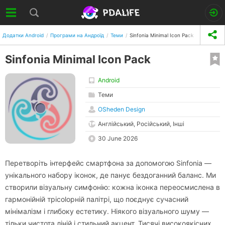
Додатки Android
Програми на Андроїд
Теми
Sinfonia Minimal Icon Pack
Sinfonia Minimal Icon Pack
Android
Теми
OSheden Design
Англійський, Російський, Інші
30 June 2026
Перетворіть інтерфейс смартфона за допомогою Sinfonia —
унікального набору іконок, де панує бездоганний баланс. Ми
створили візуальну симфонію: кожна іконка переосмислена в
гармонійній трicolорній палітрі, що поєднує сучасний
мінімалізм і глибоку естетику. Ніякого візуального шуму —
тільки чистота ліній і стильний акцент. Тисячі високоякісних