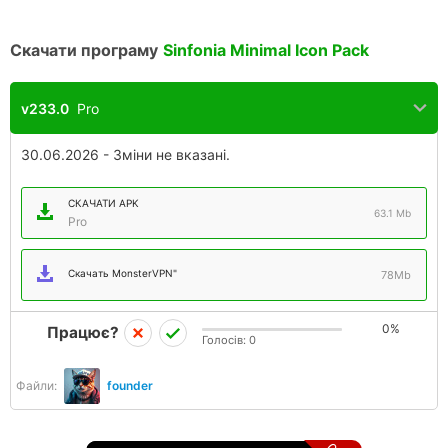
Скачати програму
Sinfonia Minimal Icon Pack
v233.0
Pro
30.06.2026 - Зміни не вказані.
СКАЧАТИ APK
63.1 Mb
Pro
Скачать MonsterVPN"
78Mb
0%
Працює?
Голосів:
0
Файли:
founder