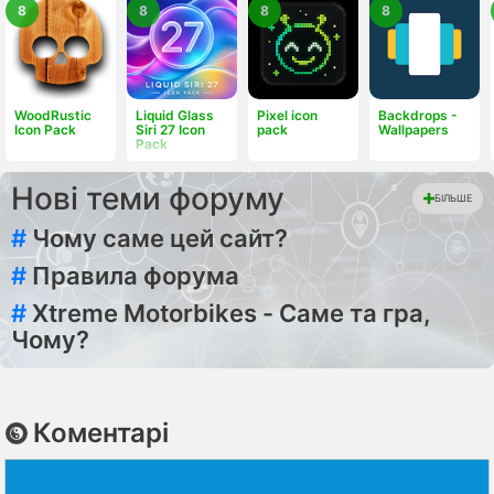
8
8
8
8
WoodRustic
Liquid Glass
Pixel icon
Backdrops -
Icon Pack
Siri 27 Icon
pack
Wallpapers
Pack
Нові теми форуму
БІЛЬШЕ
#
Чому саме цей сайт?
#
Правила форума
#
Xtreme Motorbikes - Саме та гра,
Чому?
Коментарі