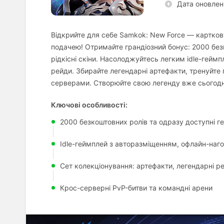
Дата оновлен
Відкрийте для себе
Samkok: New Force
— карткову
подачею! Отримайте грандіозний бонус: 2000 безк
рідкісні скіни. Насолоджуйтесь легким idle-гейм
рейди. Збирайте легендарні артефакти, тренуйте г
серверами. Створюйте свою легенду вже сьогодн
Ключові особливості:
2000 безкоштовних ролів та одразу доступні ге
Idle-геймплей з авторазміщенням, офлайн-наг
Сет колекціонування: артефакти, легендарні р
Крос-серверні PvP-битви та командні арени