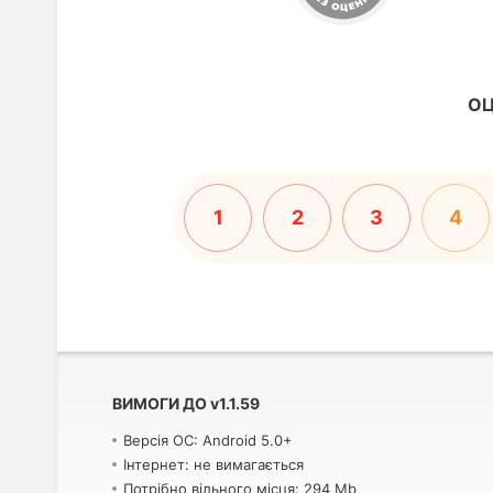
ОЦ
1
2
3
4
ВИМОГИ ДО
v
1.1.59
Версія ОС: Android 5.0+
Інтернет: не вимагається
Потрібно вільного місця: 294 Mb