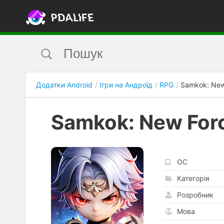
Додатки Android
Ігри на Андроїд
RPG
Samkok: New
Samkok: New For
ОС
Категорія
Розробник
Мова