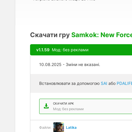
Скачати гру
Samkok: New Forc
v1.1.59
Мод: без реклами
10.08.2025 - Зміни не вказані.
Встановлювати за допомогою
SAI
або
PDALIF
СКАЧАТИ APK
Мод: без реклами
Файли:
Latika