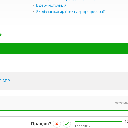
Відео-інструкція
Як дізнатися архітектуру процесора?
e
E APP
97.77 Mb
1
Працює?
Голосів:
2