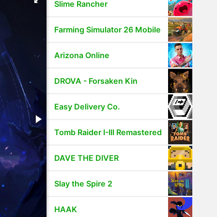
Slime Rancher
Farming Simulator 26 Mobile
Arizona Online
DROVA - Forsaken Kin
Easy Delivery Co.
Tomb Raider I-III Remastered
DAVE THE DIVER
Slay the Spire 2
HAAK