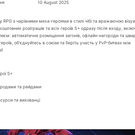
ня
10 August 2025
 RPG з чарівними меха-героями в стилі чібі та вражаючою візу
оштовних розіграшів та всіх героїв S+ одразу після входу, вкл
плеєм: автоматичне розміщення загонів, офлайн-нагороди та шви
ероїв, об'єднуйтесь в союзи та беріть участь у PvP-битвах між
і!
рої S+
ородами та рейдами
есурси та вихованці