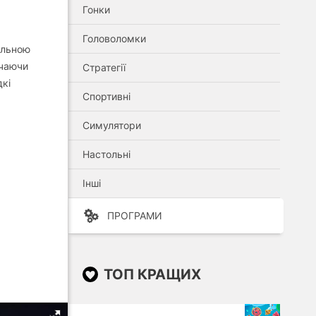
Гонки
Головоломки
альною
ючаючи
Стратегії
дкі
Спортивні
Симулятори
Настольні
Інші
ПРОГРАМИ
ТОП КРАЩИХ