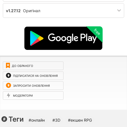
v1.27.12
Оригінал
free
ДО ОБРАНОГО
ПІДПИСАТИСЯ НА ОНОВЛЕННЯ
ЗАПРОСИТИ ОНОВЛЕННЯ
МОДЕРАТОРИ
Теги
#онлайн
#3D
#екшен RPG