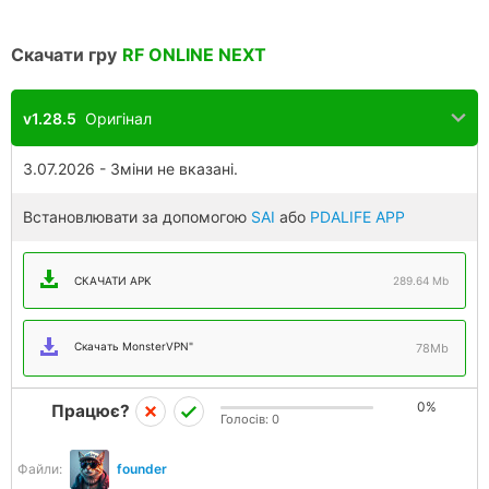
Скачати гру
RF ONLINE NEXT
v1.28.5
Оригінал
3.07.2026 - Зміни не вказані.
Встановлювати за допомогою
SAI
або
PDALIFE APP
СКАЧАТИ APK
289.64 Mb
Скачать MonsterVPN"
78Mb
0%
Працює?
Голосів:
0
Файли:
founder