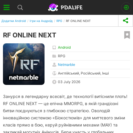
Додатки Android
Ігри на Андроїд
RPG
RF ONLINE NEXT
RF ONLINE NEXT
Android
RPG
Netmarble
Англійський, Російський, Інші
03 July 2026
Занурся в легендарну всесвіт, де технології витіснили плоть!
RF ONLINE NEXT — це епічна MMORPG, в якій грандіозні
битви поєднуються з глибокою стратегією. Оволодій
інноваційною системою «Біокостюмів» для миттєвого зміни
класів прямо в бою, керуй руйнівними мехами (МАУ) та
закликай могутніх Анімусів. Бери участь у глобальних