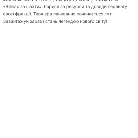
«Війнах за шахти», борися за ресурси та доведи перевагу
своєї фракції. Твоя ера панування починається тут.
Завантажуй зараз і стань легендою нового світу!