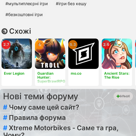
#мультиплеєрні ігри
#ігри без кешу
#безкоштовні ігри
Схожі
2.7
4
5.3
2.6
Ever Legion
Guardian
mo.co
Ancient Stars:
Hunter:
The Rise
SuperBrawlRPG
Нові теми форуму
БІЛЬШЕ
#
Чому саме цей сайт?
#
Правила форума
#
Xtreme Motorbikes - Саме та гра,
Чому?