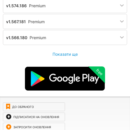
v1.574.186
Premium
v1.567.181
Premium
v1.566.180
Premium
Показати ще
free
ДО ОБРАНОГО
ПІДПИСАТИСЯ НА ОНОВЛЕННЯ
ЗАПРОСИТИ ОНОВЛЕННЯ