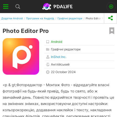
Додатки Android
Програми на Андроїд
Графічні редактори
Photo Editor Pro
Photo Editor Pro
Android
Графічні редактори
InShot Inc.
Англійський
22 October 2024
<p & gt;Фоторедактор - Монтаж Фото - відредагуйте власні
фотографії на будь-який привід, будь то свято, або ж
звичайний день. Повністю відкрийтеся творчості і проявіть це
на змінених знімках, використовуючи доступні настройки:
кольорокорекцію, додавання наклейок і тексту, накладення
спеціальних фільтрів, спецефектів, регулювання яскравості,