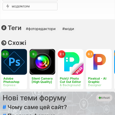
МОДЕРАТОРИ
Теги
#фоторедактори
#моди
Схожі
8.3
9
2.1
6.1
Adobe
Silent Camera
PickU: Photo
Pixelcut - AI
Photoshop
[High Quality]
Cut Out Editor
Graphic
Express:
& Background
Designer
редактор
Editor
фото та
колажів
Нові теми форуму
БІЛЬШЕ
#
Чому саме цей сайт?