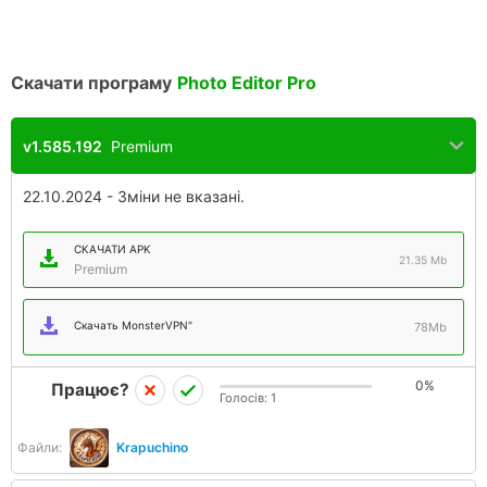
Скачати програму
Photo Editor Pro
v1.585.192
Premium
22.10.2024 - Зміни не вказані.
СКАЧАТИ APK
21.35 Mb
Premium
Скачать MonsterVPN"
78Mb
0%
Працює?
Голосів:
1
Файли:
Krapuchino