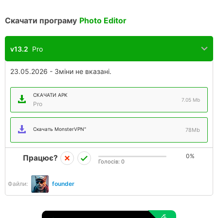
Скачати програму
Photo Editor
v13.2
Pro
23.05.2026 - Зміни не вказані.
СКАЧАТИ APK
7.05 Mb
Pro
Скачать MonsterVPN"
78Mb
0%
Працює?
Голосів:
0
Файли:
founder