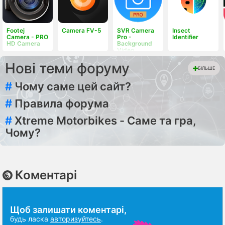
Footej
Camera FV-5
SVR Camera
Insect
Camera - PRO
Pro -
Identifier
HD Camera
Background
Video
Recorder
Нові теми форуму
БІЛЬШЕ
#
Чому саме цей сайт?
#
Правила форума
#
Xtreme Motorbikes - Саме та гра,
Чому?
Коментарі
Щоб залишати коментарі,
будь ласка
авторизуйтесь
.