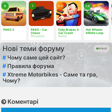
8
7
5.8
7.4
PAKO 2
PAKO - Car
Faily Brakes 2:
Hot Wheels
Chase
Car Crash
Infinite Loop
Simulator
Game
Нові теми форуму
БІЛЬШЕ
#
Чому саме цей сайт?
#
Правила форума
#
Xtreme Motorbikes - Саме та гра,
Чому?
Коментарі