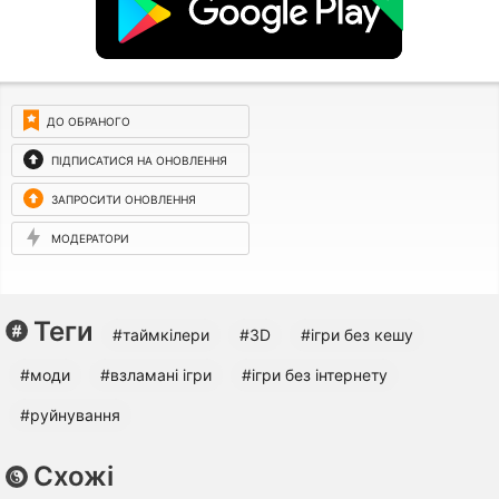
ДО ОБРАНОГО
ПІДПИСАТИСЯ НА ОНОВЛЕННЯ
ЗАПРОСИТИ ОНОВЛЕННЯ
МОДЕРАТОРИ
Теги
#таймкілери
#3D
#ігри без кешу
#моди
#взламані ігри
#ігри без інтернету
#руйнування
Схожі