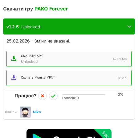
Скачати гру
PAKO Forever
v1.2.5
Unlocked
25.02.2026 - Зміни не вказані.
СКАЧАТИ APK
42.09 Mb
Unlocked
Скачать MonsterVPN"
78Mb
0%
Працює?
Голосів:
0
Файли:
Niko
free