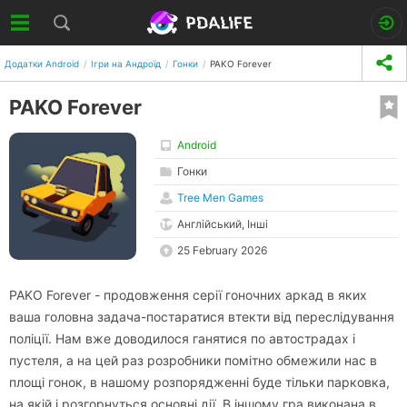
Додатки Android
Ігри на Андроїд
Гонки
PAKO Forever
PAKO Forever
Android
Гонки
Tree Men Games
Англійський, Інші
25 February 2026
PAKO Forever - продовження серії гоночних аркад в яких
ваша головна задача-постаратися втекти від переслідування
поліції. Нам вже доводилося ганятися по автострадах і
пустеля, а на цей раз розробники помітно обмежили нас в
площі гонок, в нашому розпорядженні буде тільки парковка,
на якій і розгорнуться основні дії. В іншому гра виконана в