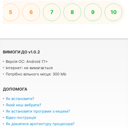
5
6
7
8
9
10
ВИМОГИ ДО
v
1.0.2
Версія ОС: Android 7.1+
Інтернет: не вимагається
Потрібно вільного місця: 300 Mb
ДОПОМОГА
Як встановити?
Який кеш вибрати?
Як встановити програми з кешем?
Відео-інструкція
Як дізнатися архітектуру процесора?