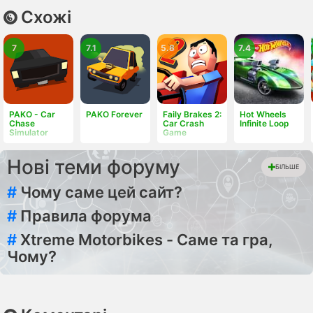
Схожі
7
7.1
5.8
7.4
PAKO - Car
PAKO Forever
Faily Brakes 2:
Hot Wheels
Chase
Car Crash
Infinite Loop
Simulator
Game
Нові теми форуму
БІЛЬШЕ
#
Чому саме цей сайт?
#
Правила форума
#
Xtreme Motorbikes - Саме та гра,
Чому?