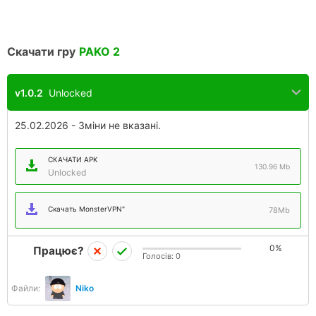
Скачати гру
PAKO 2
v1.0.2
Unlocked
25.02.2026 - Зміни не вказані.
СКАЧАТИ APK
130.96 Mb
Unlocked
Скачать MonsterVPN"
78Mb
0%
Працює?
Голосів:
0
Файли:
Niko