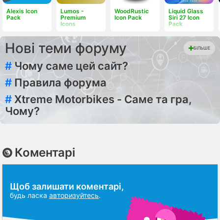
Alexis Icon
Lumos -
WoodRustic
Liquid Glass
Pack
Premium
Icon Pack
Siri 27 Icon
Icons
Pack
Нові теми форуму
БІЛЬШЕ
#
Чому саме цей сайт?
#
Правила форума
#
Xtreme Motorbikes - Саме та гра,
Чому?
Коментарі
Щоб залишати коментарі,
будь ласка
авторизуйтесь
.