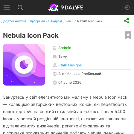
Додатки Android
Програми на Андроїд
Теми
Nebula Icon Pack
Nebula Icon Pack
Android
Теми
Stark Designs
Англійський, Російський
01 June 2026
Зануртесь у світ елегантного мінімалізму з Nebula Icon Pack
— колекцією авторських векторних іконок, які перетворять
ваш інтерфейс на свіжий і стильний арт-об'єкт. Понад 5400
іконок у високій роздільній здатності, ексклюзивні шпалери
від талановитих дизайнерів, регулярні оновлення та
підтримка популярних лончерів роблять Nebula ідеальним