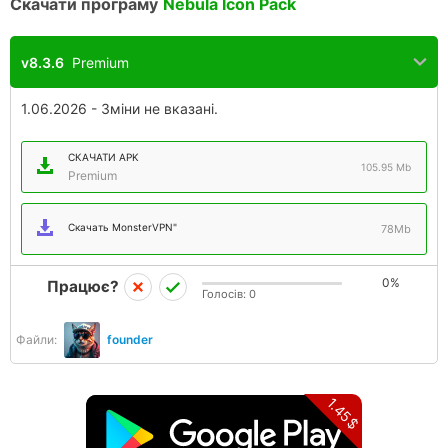
Скачати програму
Nebula Icon Pack
v8.3.6
Premium
1.06.2026 - Зміни не вказані.
СКАЧАТИ APK
105.95 Mb
Premium
Скачать MonsterVPN"
78Mb
0%
Працює?
Голосів:
0
Файли:
founder
1.45$