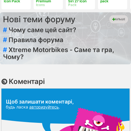
Icon Pack
Premium
Siri 27 Icon
pack
Icons
Pack
Нові теми форуму
БІЛЬШЕ
#
Чому саме цей сайт?
#
Правила форума
#
Xtreme Motorbikes - Саме та гра,
Чому?
Коментарі
Щоб залишати коментарі,
будь ласка
авторизуйтесь
.