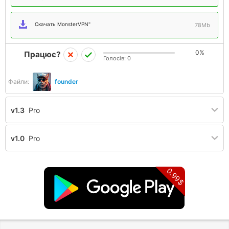
Скачать MonsterVPN"
78Mb
0%
Працює?
Голосів:
0
Файли:
founder
v1.3
Pro
v1.0
Pro
0.99$