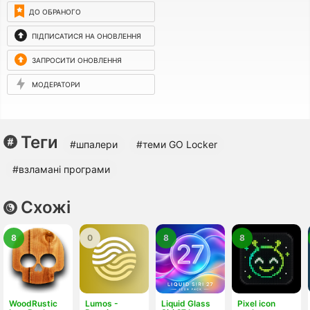
ДО ОБРАНОГО
ПІДПИСАТИСЯ НА ОНОВЛЕННЯ
ЗАПРОСИТИ ОНОВЛЕННЯ
МОДЕРАТОРИ
Теги
#шпалери
#теми GO Locker
#взламані програми
Схожі
8
0
8
8
WoodRustic
Lumos -
Liquid Glass
Pixel icon