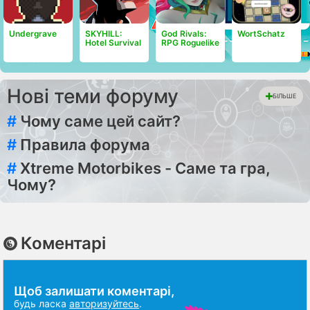
Undergrave
SKYHILL:
God Rivals:
WortSchatz
Hotel Survival
RPG Roguelike
Нові теми форуму
БІЛЬШЕ
#
Чому саме цей сайт?
#
Правила форума
#
Xtreme Motorbikes - Саме та гра,
Чому?
Коментарі
Щоб залишати коментарі,
будь ласка
авторизуйтесь
.