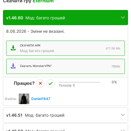
Скачати гру
Eternium
v1.46.60
Мод: багато грошей
8.06.2026 - Зміни не вказані.
СКАЧАТИ APK
471.56 Mb
Мод: багато грошей
Скачать MonsterVPN"
78Mb
0%
Працює?
Голосів:
0
Файли:
Daniel1647
v1.46.51
Мод: багато грошей