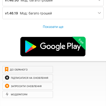
v1.46.50
Мод: багато грошей
v1.46.19
Мод: багато грошей
Показати ще
free
ДО ОБРАНОГО
ПІДПИСАТИСЯ НА ОНОВЛЕННЯ
ЗАПРОСИТИ ОНОВЛЕННЯ
МОДЕРАТОРИ