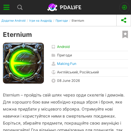
Додатки Android
Ігри на Андроїд
Пригоди
Eternium
Eternium
Android
Пригоди
Making Fun
Англійський, Російський
08 June 2026
Eternium – пройдіть свій шлях через орди скелетів і демонів.
Для хорошого бою вам необхідно краща зброя і броня, яке
можна придбати у місцевого зброяра. Отримуйте нові
навички і користуйтеся ними в смертельних поєдинках.
Боріться, збирайте предмети, покращуйте свою амуніцію і
перемагайте! Гра відмінно оптимізована для планшетів, так