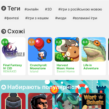
Теги
#онлайн
#3D
#ігри з російською мовою
#фентезі
#ігри з кешем
#моди
#взламані ігри
Схожі
8.6
5.8
8.3
8.6
Final Fantasy
Crunchyroll:
Harvest
Life in
IV (3D
Moonstone
Moon: Home
Adventure
REMAKE)
Island
Sweet Home
Набирають популярність