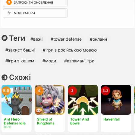
ЗАПРОСИТИ ОНОВЛЕННЯ
МОДЕРАТОРИ
Теги
#вежі
#tower defense
#онлайн
#захист башні
#ігри з російською мовою
#ігри з кешем
#моди
#взламані ігри
Схожі
5.5
4
3
3.3
Ant Hero :
Shield of
Tower And
Havenfall
Defense Idle
Kingdoms
Bows
RPG