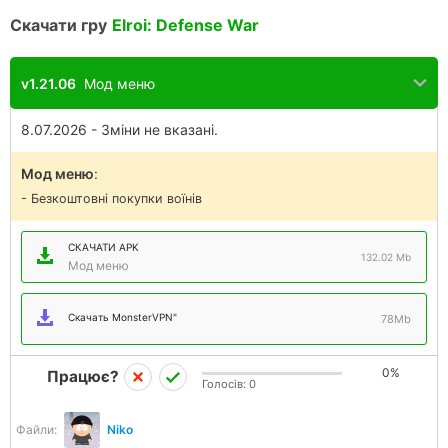
Скачати гру
Elroi: Defense War
v1.21.06
Мод меню
8.07.2026 - Зміни не вказані.
Мод меню
:
- Безкоштовні покупки воїнів
СКАЧАТИ APK
132.02 Mb
Мод меню
Скачать MonsterVPN"
78Mb
0%
Працює?
Голосів:
0
Файли:
Niko