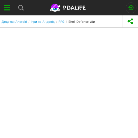
Додатки Android
Ігри на Андроїд
RPG
Elroi: Defense War