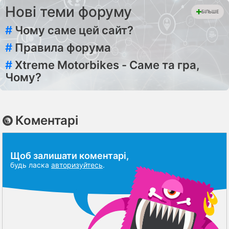
Нові теми форуму
БІЛЬШЕ
#
Чому саме цей сайт?
#
Правила форума
#
Xtreme Motorbikes - Саме та гра,
Чому?
Коментарі
Щоб залишати коментарі,
будь ласка
авторизуйтесь
.