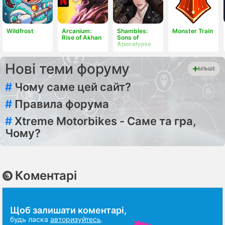
Wildfrost
Arcanium:
Shambles:
Monster Train
Rise of Akhan
Sons of
Apocalypse
Нові теми форуму
БІЛЬШЕ
#
Чому саме цей сайт?
#
Правила форума
#
Xtreme Motorbikes - Саме та гра,
Чому?
Коментарі
Щоб залишати коментарі,
будь ласка
авторизуйтесь
.