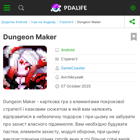
Додатки Android
Ігри на Андроїд
Стратегії
Dungeon Maker
Dungeon Maker
Android
Стратегії
GameCoaster
Англійський
07 October 2025
Dungeon Maker - карткова гра з елементами покрокової
стратегії і казковим сюжетом в якій вам належить
відправитися в небезпечну подорож і при цьому не забувати
про захист власного підземелля. Вам необхідно будувати
пастки, елементи захисту, модулі оборони, при цьому
використовуючи різних героїв яких в грі більше сотні видів.