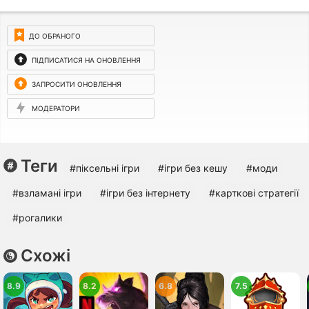
ДО ОБРАНОГО
ПІДПИСАТИСЯ НА ОНОВЛЕННЯ
ЗАПРОСИТИ ОНОВЛЕННЯ
МОДЕРАТОРИ
Теги
#піксельні ігри
#ігри без кешу
#моди
#взламані ігри
#ігри без інтернету
#карткові стратегії
#рогалики
Схожі
8.9
8.2
6.8
7.5