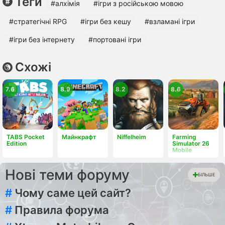
Теги
#алхімія
#ігри з російською мовою
#стратегічні RPG
#ігри без кешу
#взламані ігри
#ігри без інтернету
#портовані ігри
Схожі
7.6
8.9
8.2
8.6
TABS Pocket
Майнкрафт
Niffelheim
Farming
Edition
Simulator 26
Mobile
Нові теми форуму
БІЛЬШЕ
#
Чому саме цей сайт?
#
Правила форума