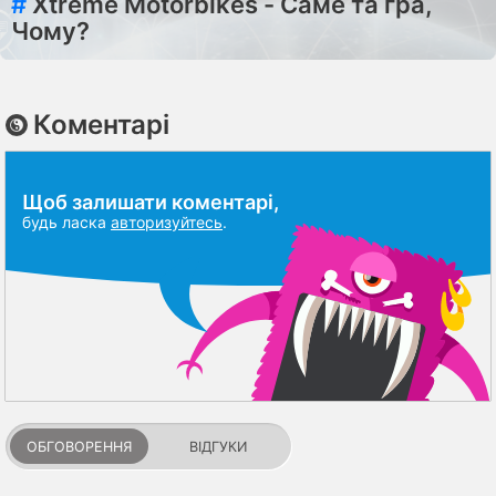
#
Xtreme Motorbikes - Саме та гра,
Чому?
Коментарі
Щоб залишати коментарі,
будь ласка
авторизуйтесь
.
ОБГОВОРЕННЯ
ВІДГУКИ