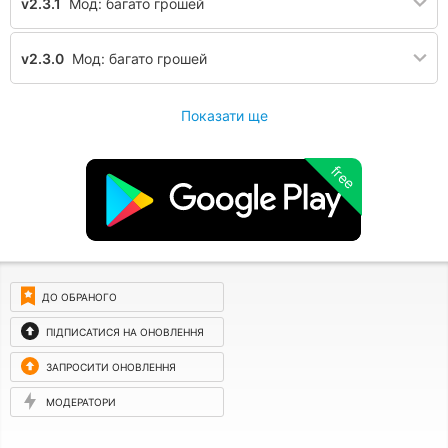
v2.3.1
Мод: багато грошей
v2.3.0
Мод: багато грошей
Показати ще
free
ДО ОБРАНОГО
ПІДПИСАТИСЯ НА ОНОВЛЕННЯ
ЗАПРОСИТИ ОНОВЛЕННЯ
МОДЕРАТОРИ