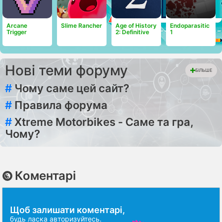
Arcane
Slime Rancher
Age of History
Endoparasitic
Trigger
2: Definitive
1
Нові теми форуму
БІЛЬШЕ
#
Чому саме цей сайт?
#
Правила форума
#
Xtreme Motorbikes - Саме та гра,
Чому?
Коментарі
Щоб залишати коментарі,
будь ласка
авторизуйтесь
.