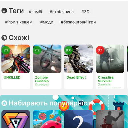
Теги
#зомбі
#стрілянина
#3D
#ігри з кешем
#моди
#безкоштовні ігри
Схожі
7.1
7.2
8.6
3.1
UNKILLED
Zombie
Dead Effect
Crossfire:
Gunship
Survival
Survival
Zombie
Shooter (FPS)
Набирають популярність