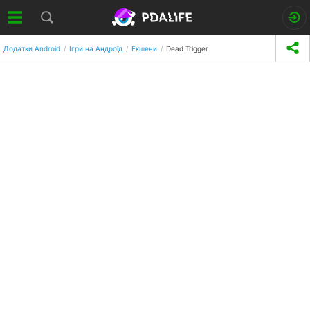
Додатки Android
Ігри на Андроїд
Екшени
Dead Trigger