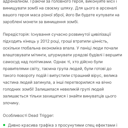
адреналіном. Граючи за головного героя, виконуйте місії і
винищувати зомбі на своєму шляху. Для цього в арсеналі
вашого героя маса різної зброї, його Ви будете купувати на
зароблені монети за винищення зомбі.
Передісторія: Існування сучасно розвинутої цивілізації
підходить кінець у 2012 році, гроші втратили цінність,
оскільки глобальна економіка впала. У паніці люди почали
влаштовувати мітинги, штурмувати урядові будівлі і вершити
самосуд над політиками. Однак ті, хто дійсно були
правителями світу, таємна група людей, були готові до
такого повороту подій і випустили страшний вірус, велика
частина людей загинула, а інші перетворилися на вічно
голодних зомбі! Залишилася невеликій групі людей
залишається тільки захищатися і знайти винуватців цього
злочину.
Особливості Dead Trigger:
Дивно красива графіка з просунутими спец ефектами і