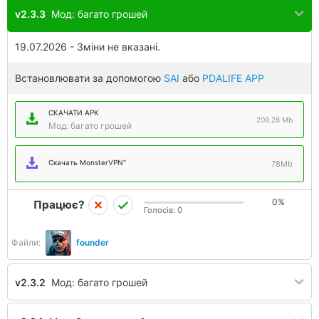
v2.3.3
Мод: багато грошей
19.07.2026 - Зміни не вказані.
Встановлювати за допомогою
SAI
або
PDALIFE APP
СКАЧАТИ APK
209.28 Mb
Мод: багато грошей
Скачать MonsterVPN"
78Mb
0%
Працює?
Голосів:
0
Файли:
founder
v2.3.2
Мод: багато грошей