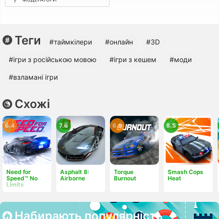
Теги
#таймкілери
#онлайн
#3D
#ігри з російською мовою
#ігри з кешем
#моди
#взламані ігри
Схожі
6.4
7.6
6.8
8.5
Need for
Asphalt 8:
Torque
Smash Cops
Speed™ No
Airborne
Burnout
Heat
Limits
Набирають популярність