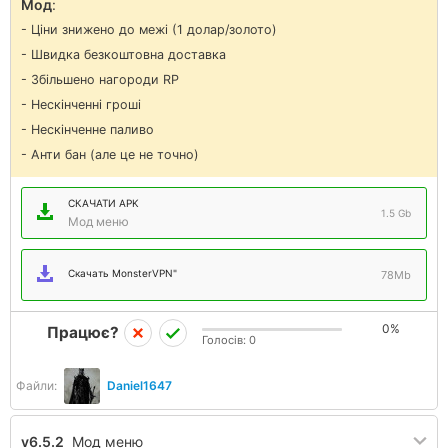
Мод
:
- Ціни знижено до межі (1 долар/золото)
- Швидка безкоштовна доставка
- Збільшено нагороди RP
- Нескінченні гроші
- Нескінченне паливо
- Анти бан (але це не точно)
СКАЧАТИ APK
1.5 Gb
Мод меню
Скачать MonsterVPN"
78Mb
0%
Працює?
Голосів:
0
Файли:
Daniel1647
v6.5.2
Мод меню