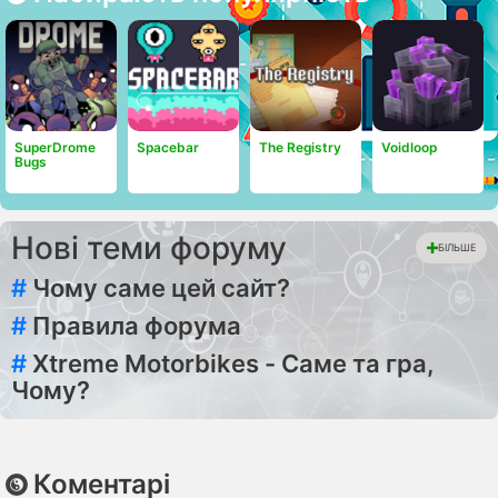
SuperDrome
Spacebar
The Registry
Voidloop
Bugs
Нові теми форуму
БІЛЬШЕ
#
Чому саме цей сайт?
#
Правила форума
#
Xtreme Motorbikes - Саме та гра,
Чому?
Коментарі