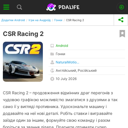
Додатки Android
Ігри на Андроїд
Гонки
CSR Racing 2
CSR Racing 2
Android
Гонки
NaturalMotio...
Англійський, Російський
10 July 2026
CSR Racing 2 – продовження відмінних драг перегонів з
чудовою графікою можливістю змагатися з друзями а так
само ії у вигляді противника. Удоскональте машину і
додавайте на неї нові деталі. Робіть ставки і вигравайте
заїзди один за іншим, формуйте свою команду і разом
боріться за звання лідера. Прагнете отримати супер