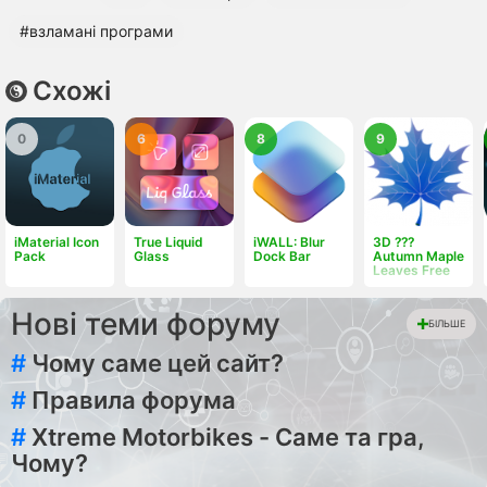
#взламані програми
Схожі
0
6
8
9
iMaterial Icon
True Liquid
iWALL: Blur
3D ???
Pack
Glass
Dock Bar
Autumn Maple
Leaves Free
Нові теми форуму
БІЛЬШЕ
#
Чому саме цей сайт?
#
Правила форума
#
Xtreme Motorbikes - Саме та гра,
Чому?