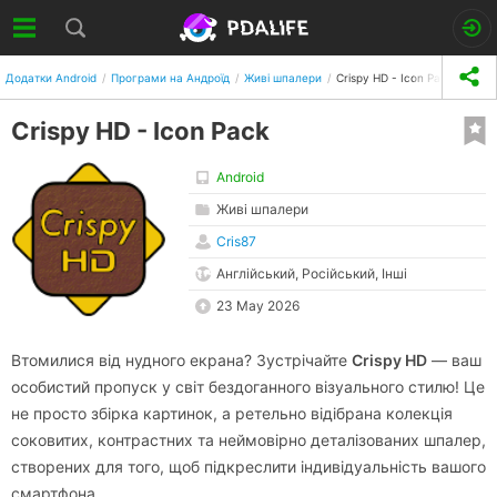
Додатки Android
Програми на Андроїд
Живі шпалери
Crispy HD - Icon Pack
Crispy HD - Icon Pack
Android
Живі шпалери
Cris87
Англійський, Російський, Інші
23 May 2026
Втомилися від нудного екрана? Зустрічайте
Crispy HD
— ваш
особистий пропуск у світ бездоганного візуального стилю! Це
не просто збірка картинок, а ретельно відібрана колекція
соковитих, контрастних та неймовірно деталізованих шпалер,
створених для того, щоб підкреслити індивідуальність вашого
смартфона.