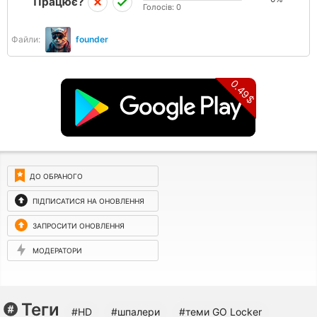
Працює?
Голосів:
0
Файли:
founder
0.49$
ДО ОБРАНОГО
ПІДПИСАТИСЯ НА ОНОВЛЕННЯ
ЗАПРОСИТИ ОНОВЛЕННЯ
МОДЕРАТОРИ
Теги
#HD
#шпалери
#теми GO Locker