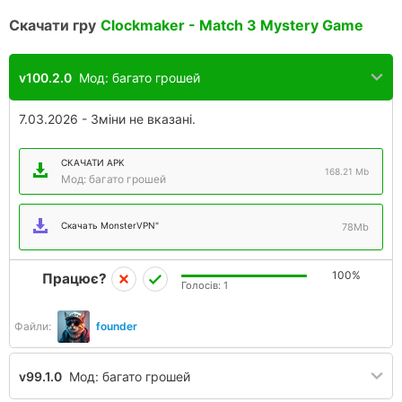
Скачати гру
Clockmaker - Match 3 Mystery Game
v100.2.0
Мод: багато грошей
7.03.2026 - Зміни не вказані.
СКАЧАТИ APK
168.21 Mb
Мод: багато грошей
Скачать MonsterVPN"
78Mb
100%
Працює?
Голосів:
1
Файли:
founder
v99.1.0
Мод: багато грошей