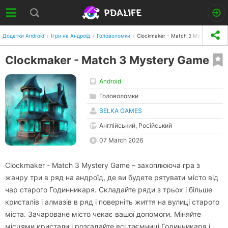
Додатки Android
Ігри на Андроїд
Головоломки
Clockmaker - Match 3 Mystery Gam
Clockmaker - Match 3 Mystery Game
Android
Головоломки
BELKA GAMES
Англійський, Російський
07 March 2026
Clockmaker - Match 3 Mystery Game – захоплююча гра з
жанру три в ряд на андроїд, де ви будете рятувати місто від
чар старого Годинникаря. Складайте ряди з трьох і більше
кристалів і алмазів в ряд і поверніть життя на вулиці старого
міста. Зачароване місто чекає вашої допомоги. Міняйте
місцями кристали і розгадайте всі таємниці Годинникаря і