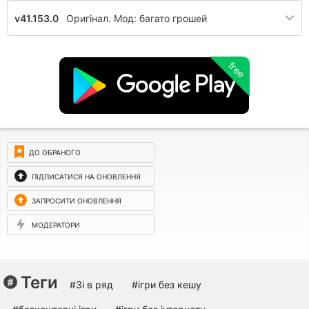
v41.153.0
Оригінал. Мод: багато грошей
free
ДО ОБРАНОГО
ПІДПИСАТИСЯ НА ОНОВЛЕННЯ
ЗАПРОСИТИ ОНОВЛЕННЯ
МОДЕРАТОРИ
Теги
#3і в ряд
#ігри без кешу