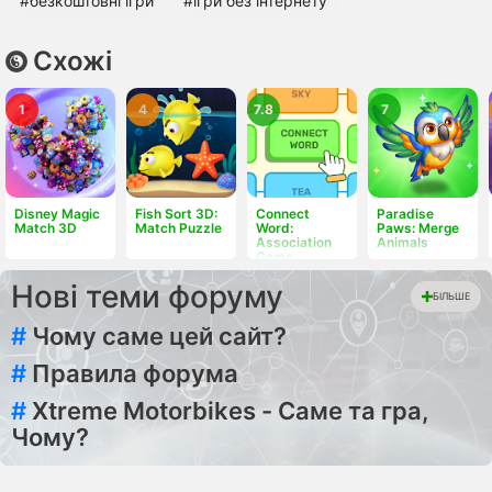
#безкоштовні ігри
#ігри без інтернету
Схожі
1
4
7.8
7
Disney Magic
Fish Sort 3D:
Connect
Paradise
Match 3D
Match Puzzle
Word:
Paws: Merge
Association
Animals
Game
Нові теми форуму
БІЛЬШЕ
#
Чому саме цей сайт?
#
Правила форума
#
Xtreme Motorbikes - Саме та гра,
Чому?