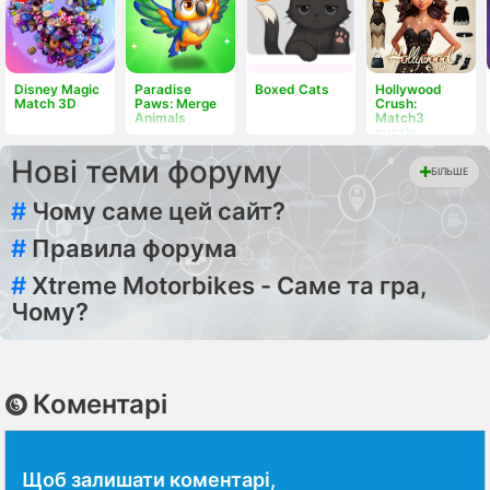
Disney Magic
Paradise
Boxed Cats
Hollywood
Match 3D
Paws: Merge
Crush:
Animals
Match3
puzzle
Нові теми форуму
БІЛЬШЕ
#
Чому саме цей сайт?
#
Правила форума
#
Xtreme Motorbikes - Саме та гра,
Чому?
Коментарі
Щоб залишати коментарі,