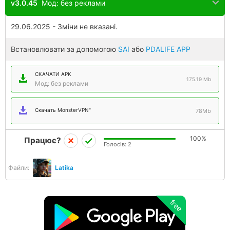
v3.0.45
Мод: без реклами
29.06.2025 - Зміни не вказані.
Встановлювати за допомогою
SAI
або
PDALIFE APP
СКАЧАТИ APK
175.19 Mb
Мод: без реклами
Скачать MonsterVPN"
78Mb
100%
Працює?
Голосів:
2
Файли:
Latika
free