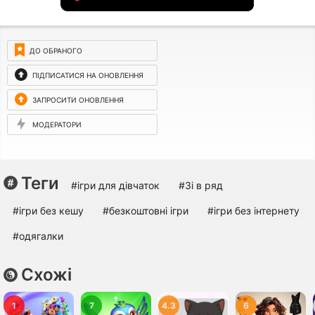
ДО ОБРАНОГО
ПІДПИСАТИСЯ НА ОНОВЛЕННЯ
ЗАПРОСИТИ ОНОВЛЕННЯ
МОДЕРАТОРИ
Теги
#ігри для дівчаток
#3і в ряд
#ігри без кешу
#безкоштовні ігри
#ігри без інтернету
#одягалки
Схожі
1
7
4.3
6