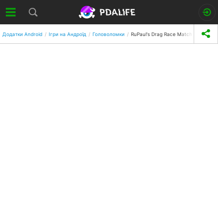
Додатки Android
Ігри на Андроїд
Головоломки
RuPaul's Drag Race Match Queen