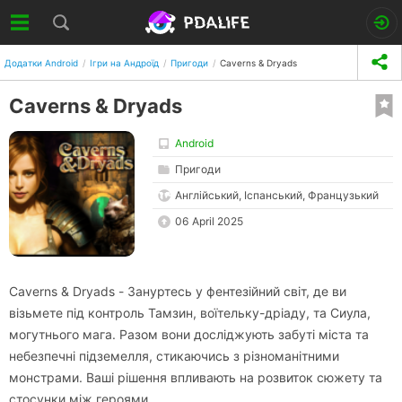
Додатки Android
Ігри на Андроїд
Пригоди
Caverns & Dryads
Caverns & Dryads
Android
Пригоди
Англійський, Іспанський, Французький
06 April 2025
Caverns & Dryads - Зануртесь у фентезійний світ, де ви
візьмете під контроль Тамзин, воїтельку-дріаду, та Сиула,
могутнього мага. Разом вони досліджують забуті міста та
небезпечні підземелля, стикаючись з різноманітними
монстрами. Ваші рішення впливають на розвиток сюжету та
стосунки між героями.