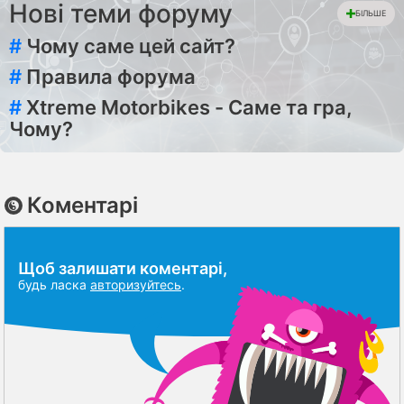
Нові теми форуму
БІЛЬШЕ
#
Чому саме цей сайт?
#
Правила форума
#
Xtreme Motorbikes - Саме та гра,
Чому?
Коментарі
Щоб залишати коментарі,
будь ласка
авторизуйтесь
.