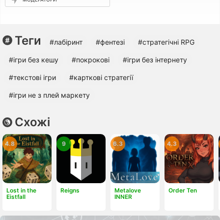
Теги
#лабіринт
#фентезі
#стратегічні RPG
#ігри без кешу
#покрокові
#ігри без інтернету
#текстові ігри
#карткові стратегії
#ігри не з плей маркету
Схожі
4.8
9
6.3
4.3
Lost in the
Reigns
Metalove
Order Ten
Eistfall
INNER