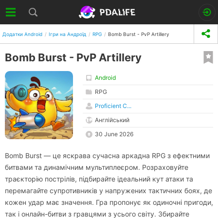
Додатки Android
Ігри на Андроїд
RPG
Bomb Burst - PvP Artillery
Bomb Burst - PvP Artillery
Android
RPG
Proficient C...
Англійський
30 June 2026
Bomb Burst — це яскрава сучасна аркадна RPG з ефектними
битвами та динамічним мультиплеєром. Розраховуйте
траєкторію пострілів, підбирайте ідеальний кут атаки та
перемагайте супротивників у напружених тактичних боях, де
кожен удар має значення. Гра пропонує як одиночні пригоди,
так і онлайн-битви з гравцями з усього світу. Збирайте