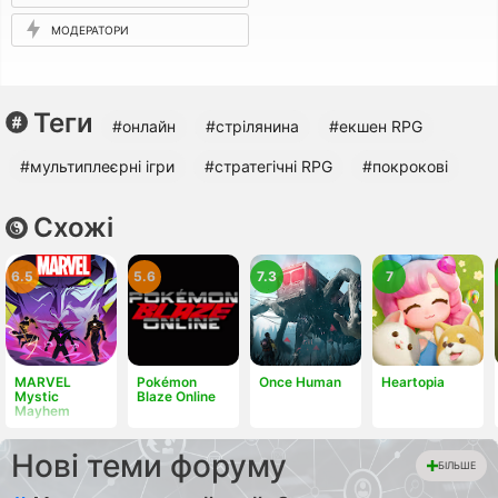
МОДЕРАТОРИ
Теги
#онлайн
#стрілянина
#екшен RPG
#мультиплеєрні ігри
#стратегічні RPG
#покрокові
Схожі
6.5
5.6
7.3
7
MARVEL
Pokémon
Once Human
Heartopia
Mystic
Blaze Online
Mayhem
Нові теми форуму
БІЛЬШЕ