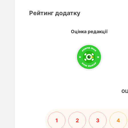
Рейтинг додатку
Оцінка редакції
ОЦ
1
2
3
4