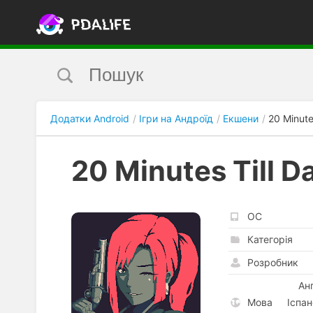
Додатки Android
Ігри на Андроїд
Екшени
20 Minutes
20 Minutes Till D
ОС
Категорія
Розробник
Ан
Мова
Іспан