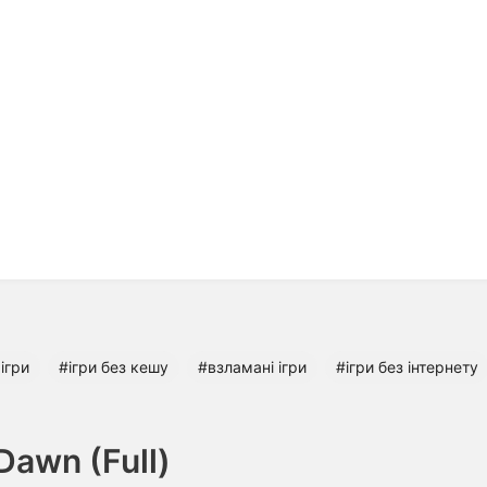
 ігри
#ігри без кешу
#взламані ігри
#ігри без інтернету
Dawn (Full)