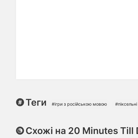
Теги
#ігри з російською мовою
#піксельні
Схожі на 20 Minutes Till 