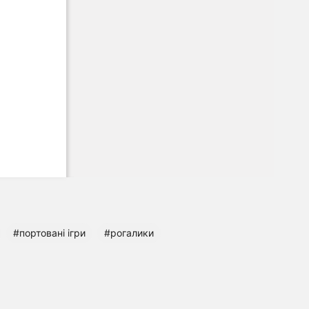
#портовані ігри
#рогалики