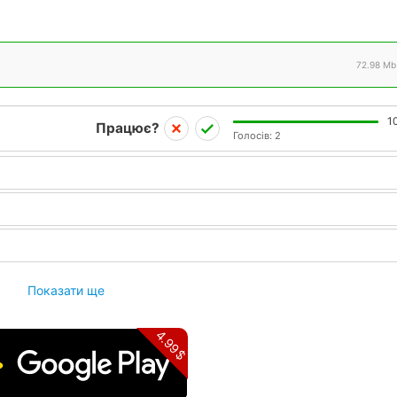
72.98 Mb
1
Працює?
Голосів:
2
Показати ще
4.99$