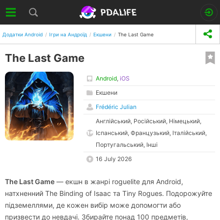
Додатки Android
Ігри на Андроїд
Екшени
The Last Game
The Last Game
Android
,
iOS
Екшени
Frédéric Julian
Англійський, Російський, Німецький,
Іспанський, Французький, Італійський,
Португальський, Інші
16 July 2026
The Last Game
— екшн в жанрі roguelite для Android,
натхненний
The Binding of Isaac
та
Tiny Rogues
. Подорожуйте
підземеллями, де кожен вибір може допомогти або
призвести до невдачі. Збирайте понад 100 предметів,