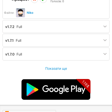
Голосів:
0
Файли:
Niko
v1.7.2
Full
v1.7.1
Full
v1.7.0
Full
Показати ще
1.19$