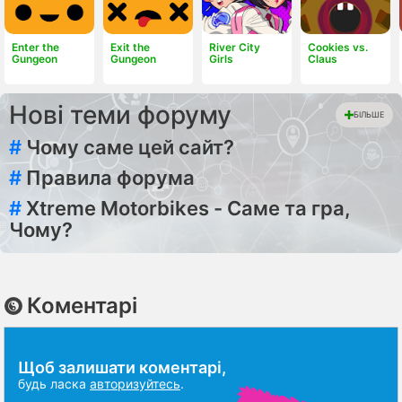
Enter the
Exit the
River City
Cookies vs.
Gungeon
Gungeon
Girls
Claus
Нові теми форуму
БІЛЬШЕ
#
Чому саме цей сайт?
#
Правила форума
#
Xtreme Motorbikes - Саме та гра,
Чому?
Коментарі
Щоб залишати коментарі,
будь ласка
авторизуйтесь
.