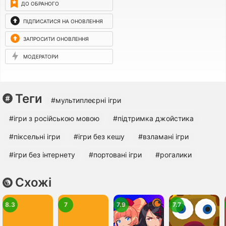
ДО ОБРАНОГО
ПІДПИСАТИСЯ НА ОНОВЛЕННЯ
ЗАПРОСИТИ ОНОВЛЕННЯ
МОДЕРАТОРИ
Теги
#мультиплеєрні ігри
#ігри з російською мовою
#підтримка джойстика
#піксельні ігри
#ігри без кешу
#взламані ігри
#ігри без інтернету
#портовані ігри
#рогалики
Схожі
8.3
7
7.9
7.7