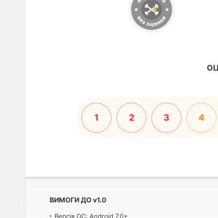
ОЦ
1
2
3
4
ВИМОГИ ДО
v
1.0
Версія ОС: Android 7.0+