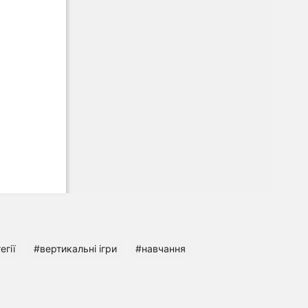
егії
#вертикальні ігри
#навчання