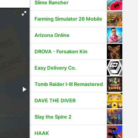
Slime Rancher
Farming Simulator 26 Mobile
Arizona Online
DROVA - Forsaken Kin
Easy Delivery Co.
Tomb Raider I-III Remastered
DAVE THE DIVER
Slay the Spire 2
HAAK