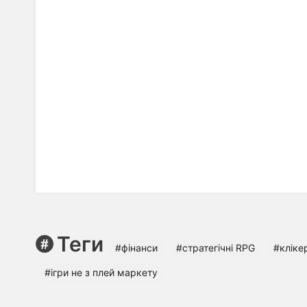
Теги
#фінанси
#стратегічні RPG
#кліке
#ігри не з плей маркету