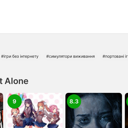
#ігри без інтернету
#симулятори виживання
#портовані і
t Alone
9
8.3