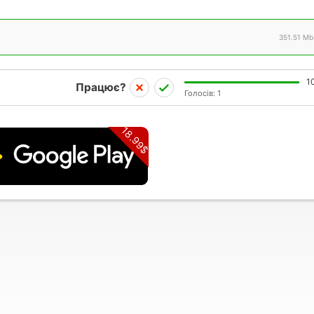
351.51 Mb
1
Працює?
Голосів:
1
18.99$