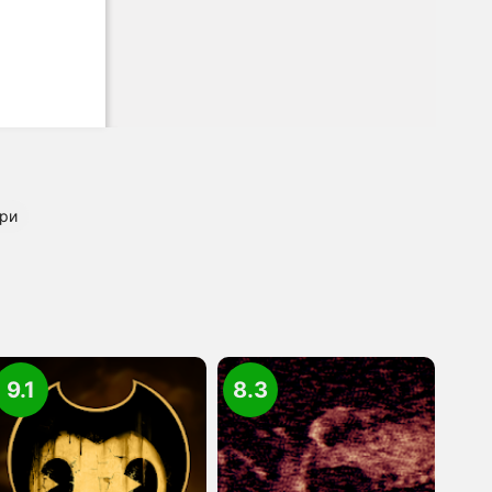
гри
9.1
8.3