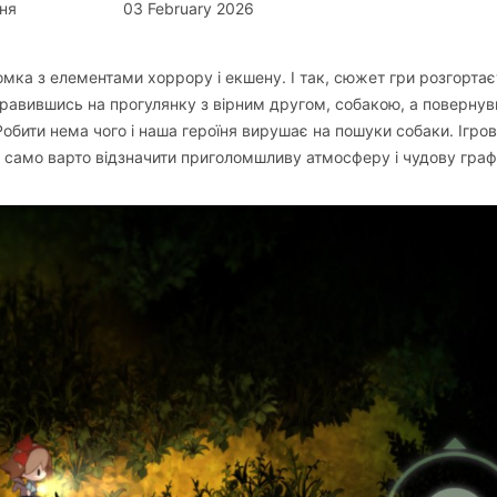
ня
03 February 2026
ломка з елементами хоррору і екшену. І так, сюжет гри розгорта
дправившись на прогулянку з вірним другом, собакою, а поверну
обити нема чого і наша героїня вирушає на пошуки собаки. Ігро
ак само варто відзначити приголомшливу атмосферу і чудову граф