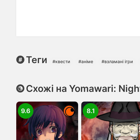
Теги
#квести
#аніме
#взламані ігри
Схожі на Yomawari: Nigh
9.6
8.1