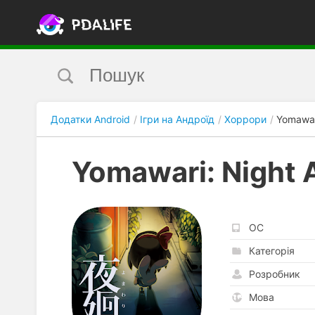
Додатки Android
Ігри на Андроїд
Хоррори
Yomawar
Yomawari: Night 
ОС
Категорія
Розробник
Мова