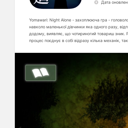
Дата оновлен
Yomawari: Night Alone - захоплююча гра - голово
навколо маленької дівчинки яка одного разу, ві
додому, виявляє, що чотириногий товариш зник. Р
процес поєднує в собі відразу кілька механік, т