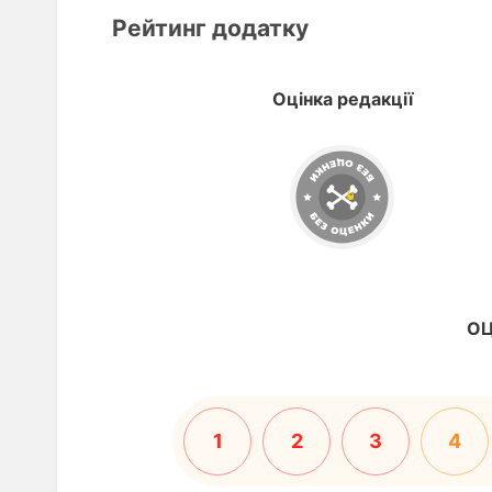
Рейтинг додатку
Оцінка редакції
ОЦ
1
2
3
4