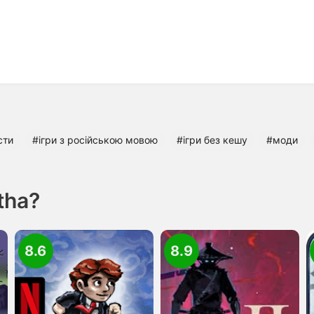
сти
#ігри з російською мовою
#ігри без кешу
#моди
tha?
8.6
8.9