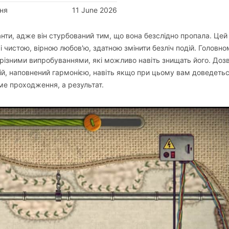
ня
11 June 2026
ти, адже він стурбований тим, що вона безслідно пропала. Цей
 чистою, вірною любов'ю, здатною змінити безліч подій. Головно
 різними випробуваннями, які можливо навіть знищать його. Доз
кій, наповнений гармонією, навіть якщо при цьому вам доведеть
е проходження, а результат.