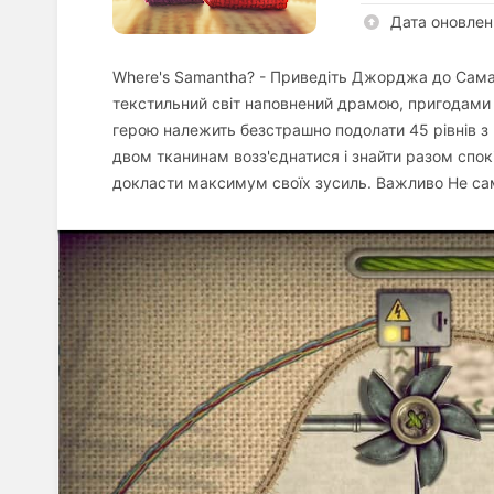
Дата оновлен
Where's Samantha? - Приведіть Джорджа до Саман
текстильний світ наповнений драмою, пригодами і
герою належить безстрашно подолати 45 рівнів з
двом тканинам возз'єднатися і знайти разом спо
докласти максимум своїх зусиль. Важливо Не сам