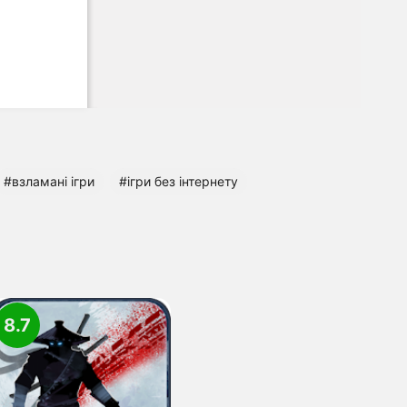
#взламані ігри
#ігри без інтернету
8.7