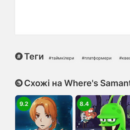
Теги
#таймкілери
#платформери
#кве
Схожі на Where's Saman
9.2
8.4