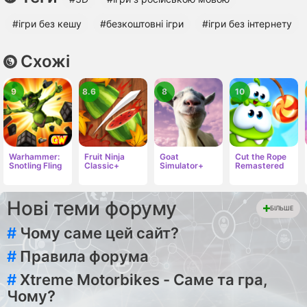
#ігри без кешу
#безкоштовні ігри
#ігри без інтернету
Схожі
9
8.6
8
10
Warhammer:
Fruit Ninja
Goat
Cut the Rope
Snotling Fling
Classic+
Simulator+
Remastered
Нові теми форуму
БІЛЬШЕ
#
Чому саме цей сайт?
#
Правила форума
#
Xtreme Motorbikes - Саме та гра,
Чому?