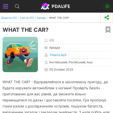
Додатки iOS
Ігри на iOS
Аркади
WHAT THE CAR?
WHAT THE CAR?
iOS
Аркади
Triband ApS
Англійський, Російський, Інші
05 October 2025
WHAT THE CAR? - Відправляйтеся в захоплюючу пригоду, де
будете керувати автомобілем з ногами! Пройдіть безліч
приготованих для вас рівнів, де зможете вільно
переміщатися по дахах і доставляти посилки. Гра пропонує
гонки разом з дослідженням островів, пошуком багатств,
вирішенням загадок і закладом знайомств. З нуля робіть нові