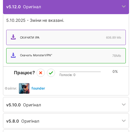
v5.12.0
Оригінал
5.10.2025 - Зміни не вказані.
СКАЧАТИ IPA
606.89 Mb
Скачать MonsterVPN"
78Mb
0%
Працює?
Голосів:
0
Файли:
founder
v5.10.0
Оригінал
v5.8.0
Оригінал