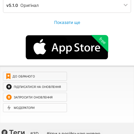
v5.1.0
Оригінал
Показати ще
free
ДО ОБРАНОГО
ПІДПИСАТИСЯ НА ОНОВЛЕННЯ
ЗАПРОСИТИ ОНОВЛЕННЯ
МОДЕРАТОРИ
Теги
#3D
#ігри з російською мовою