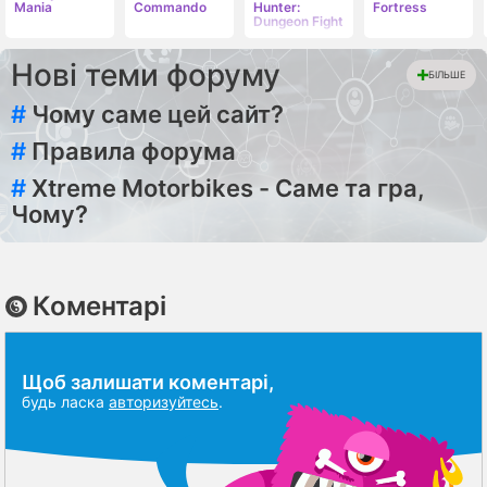
Mania
Commando
Hunter:
Fortress
Dungeon Fight
Нові теми форуму
БІЛЬШЕ
#
Чому саме цей сайт?
#
Правила форума
#
Xtreme Motorbikes - Саме та гра,
Чому?
Коментарі
Щоб залишати коментарі,
будь ласка
авторизуйтесь
.