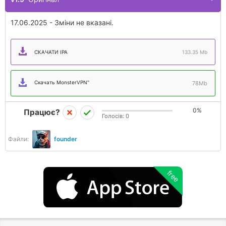
17.06.2025 - Зміни не вказані.
СКАЧАТИ IPA
133.35 Mb
Скачать MonsterVPN"
78Mb
0%
Працює?
Голосів:
0
Файли:
founder
free