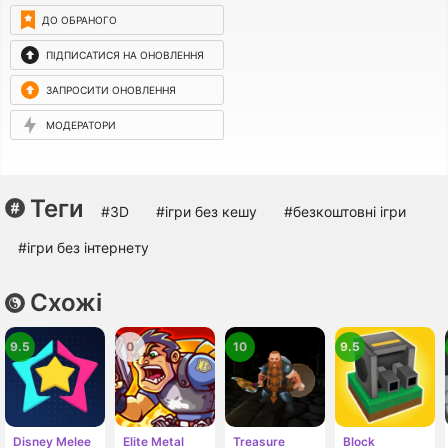
ДО ОБРАНОГО
ПІДПИСАТИСЯ НА ОНОВЛЕННЯ
ЗАПРОСИТИ ОНОВЛЕННЯ
МОДЕРАТОРИ
Теги
#3D
#ігри без кешу
#безкоштовні ігри
#ігри без інтернету
Схожі
9.5
0
10
9.5
Disney Melee
Elite Metal
Treasure
Block