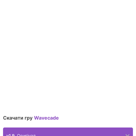
Скачати гру
Wavecade
v1.9
Оригінал