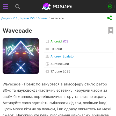
Додатки iOS
Ігри на iOS
Екшени
Wavecade
Wavecade
Android
,
iOS
Екшени
Andrew Spalato
Англійський
17 June 2025
Wavecade - Повністю зануртеся в атмосферу стилю ретро
80-х та науково-фантастичну естетику, керуючи часом за
своїм бажанням, переміщаючись вгору та вниз по екрану.
Активуйте свою здатність змінювати хід гри, оскільки іноді
щось може піти не за планом, і ви одразу опинитесь на межі
смерті. Накопичуйте певні підсилення одночасно, збираючи