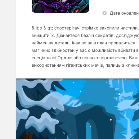
Дата оновлен
& lt;p & gt; спостерігачі стрімко захопили чист
знищити їх. Дізнайтеся безліч секретів, досліджу
найменшу деталь, інакше ваш план провалиться і 
магічних здібностей у вас є можливість вбивати
спеціальної Ордою або повною порожнечею. Вам та
використанням гігантських мечів, палиць з клин