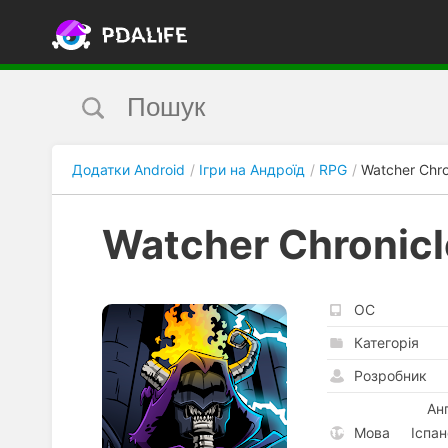
Додатки Android
Ігри на Андроїд
RPG
Watcher Chro
Watcher Chronicl
ОС
Категорія
Розробник
Ан
Мова
Іспан