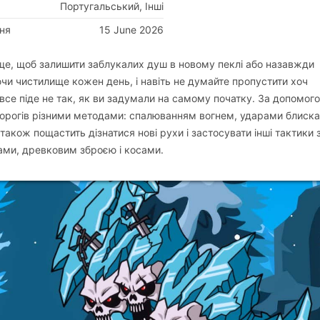
Португальський, Інші
ня
15 June 2026
илище, щоб залишити заблукалих душ в новому пеклі або назавжди
ючи чистилище кожен день, і навіть не думайте пропустити хоч
все піде не так, як ви задумали на самому початку. За допомог
 ворогів різними методами: спалюванням вогнем, ударами блиска
кож пощастить дізнатися нові рухи і застосувати інші тактики 
ками, древковим зброєю і косами.