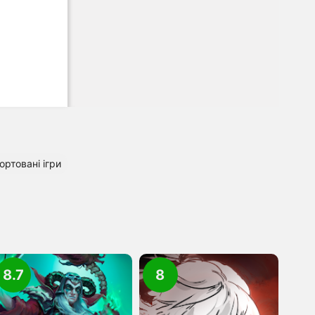
ортовані ігри
8.7
8