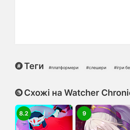
Теги
#платформери
#слешери
#ігри б
Схожі на Watcher Chroni
8.2
9