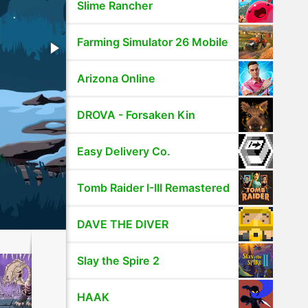
Slime Rancher
Farming Simulator 26 Mobile
Arizona Online
DROVA - Forsaken Kin
Easy Delivery Co.
Tomb Raider I-III Remastered
DAVE THE DIVER
Slay the Spire 2
HAAK