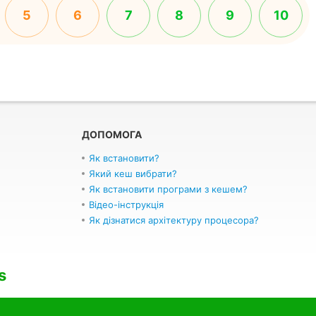
5
6
7
8
9
10
ДОПОМОГА
Як встановити?
Який кеш вибрати?
Як встановити програми з кешем?
Відео-інструкція
Як дізнатися архітектуру процесора?
s