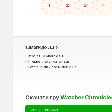
1
2
3
4
ВИМОГИ ДО
v
1.3.9
Версія ОС: Android 9.0+
Інтернет: не вимагається
Потрібно вільного місця: 2 Gb
Скачати гру
Watcher Chronicle
v1.3.9
Unlocked