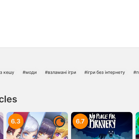
ез кешу
#моди
#взламані ігри
#ігри без інтернету
#п
cles
6.3
6.7