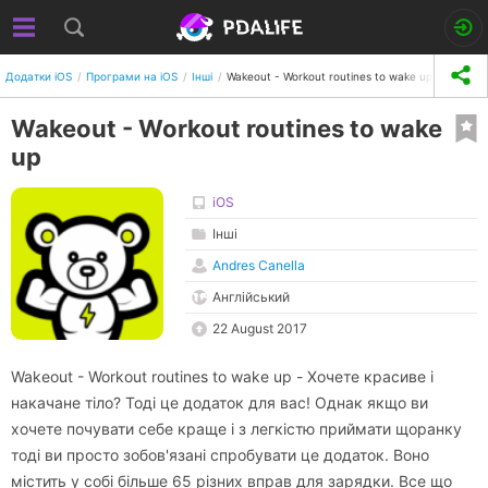
Додатки iOS
Програми на iOS
Інші
Wakeout - Workout routines to wake up
Wakeout - Workout routines to wake
up
iOS
Інші
Andres Canella
Англійський
22 August 2017
Wakeout - Workout routines to wake up - Хочете красиве і
накачане тіло? Тоді це додаток для вас! Однак якщо ви
хочете почувати себе краще і з легкістю приймати щоранку
тоді ви просто зобов'язані спробувати це додаток. Воно
містить у собі більше 65 різних вправ для зарядки. Все що