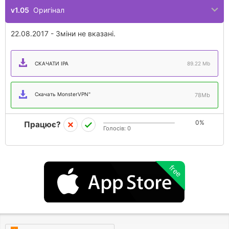
v1.05
Оригінал
22.08.2017 - Зміни не вказані.
СКАЧАТИ IPA
89.22 Mb
Скачать MonsterVPN"
78Mb
0%
Працює?
Голосів:
0
free