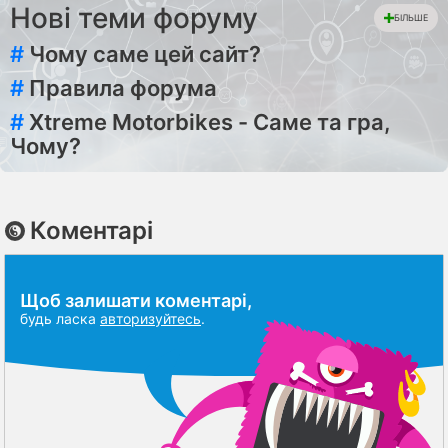
Нові теми форуму
БІЛЬШЕ
#
Чому саме цей сайт?
#
Правила форума
#
Xtreme Motorbikes - Саме та гра,
Чому?
Коментарі
Щоб залишати коментарі,
будь ласка
авторизуйтесь
.