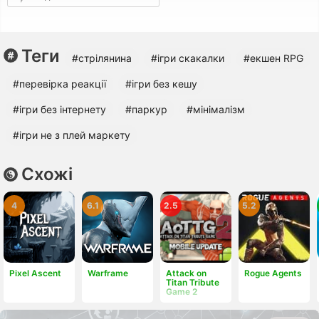
Теги
#стрілянина
#ігри скакалки
#екшен RPG
#перевірка реакції
#ігри без кешу
#ігри без інтернету
#паркур
#мінімалізм
#ігри не з плей маркету
Схожі
4
6.1
2.5
5.2
Pixel Ascent
Warframe
Attack on
Rogue Agents
Titan Tribute
Game 2