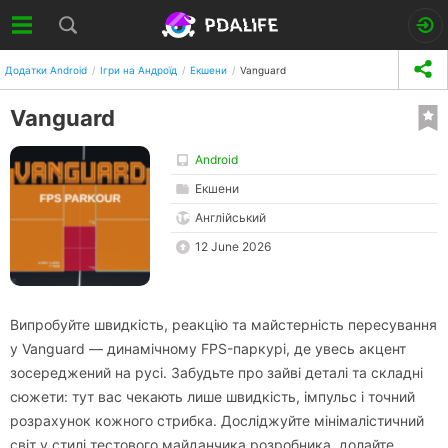
Додатки Android
Ігри на Андроїд
Екшени
Vanguard
Vanguard
Android
Екшени
Англійський
12 June 2026
Випробуйте швидкість, реакцію та майстерність пересування
у Vanguard — динамічному FPS-паркурі, де увесь акцент
зосереджений на русі. Забудьте про зайві деталі та складні
сюжети: тут вас чекають лише швидкість, імпульс і точний
розрахунок кожного стрибка. Досліджуйте мінімалістичний
світ у стилі тестового майданчика розробника, долайте