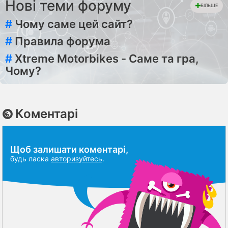
Нові теми форуму
БІЛЬШЕ
#
Чому саме цей сайт?
#
Правила форума
#
Xtreme Motorbikes - Саме та гра,
Чому?
Коментарі
Щоб залишати коментарі,
будь ласка
авторизуйтесь
.